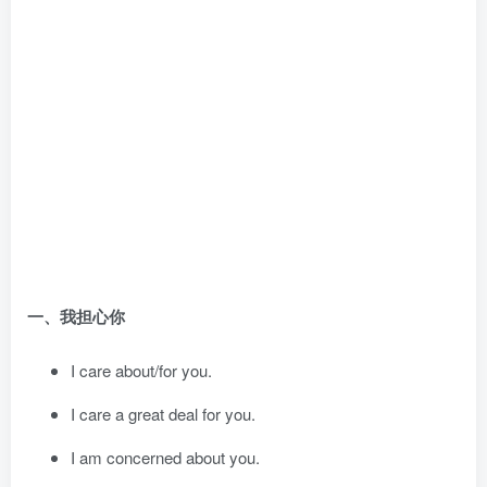
一、我担心你
I care about/for you.
I care a great deal for you.
I am concerned about you.