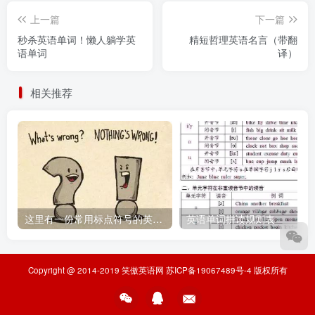
上一篇
下一篇
秒杀英语单词！懒人躺学英
精短哲理英语名言（带翻
语单词
译）
相关推荐
这里有一份常用标点符号的英文说法，请收好
英语单词拼读规则表
Copyright @ 2014-2019
笑傲英语网
苏ICP备19067489号-4
版权所有