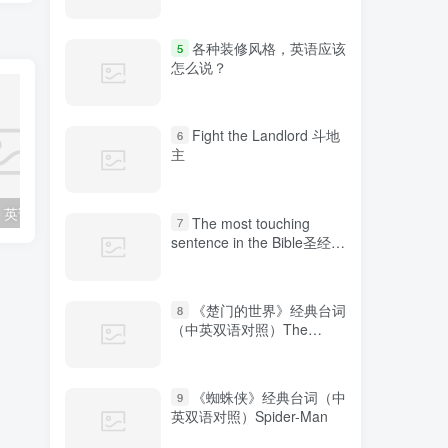
各种装修风格，英语应该
5
怎么说？
Fight the Landlord 斗地
6
主
各种装修风格，英语应该怎么说？
“鼓掌”、“热烈欢迎”的表达方式你知道几种？
The most touching
7
sentence in the Bible圣经中
最感人的句子
《楚门的世界》经典台词
8
（中英双语对照）The
Truman Show
《蜘蛛侠》经典台词（中
9
英双语对照）Spider-Man