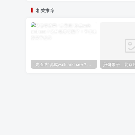
相关推荐
“走着瞧”说成walk and see？老外都要笑翻了！不想出糗就学起来