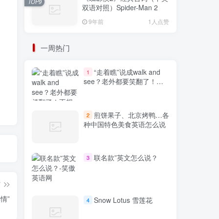
TOP9
双语对照）Spider-Man 2
9年前
1人点赞
一周热门
“走着瞧”说成walk and
1
see？老外都要笑翻了！不
想出糗就学起来
煎饼果子、北京烤鸭…各
2
种中国特色美食英语怎么说
联名款”英文怎么说？
3
篇
详情”
Snow Lotus 雪莲花
4