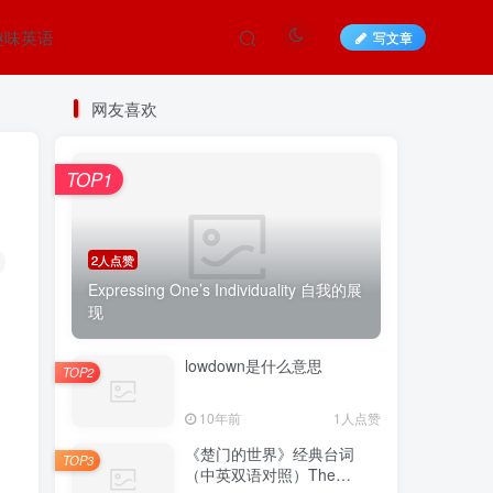
趣味英语
写文章
网友喜欢
TOP1
2人点赞
Expressing One’s Individuality 自我的展
现
lowdown是什么意思
TOP2
10年前
1人点赞
《楚门的世界》经典台词
TOP3
（中英双语对照）The