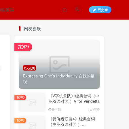
趣味英语
写文章
网友喜欢
TOP1
2人点赞
Expressing One’s Individuality 自我的展
现
《V字仇杀队》经典台词（中
TOP2
英双语对照 ）V for Vendetta
9年前
1人点赞
《复仇者联盟4》经典台词
TOP3
（中英双语对照 ）