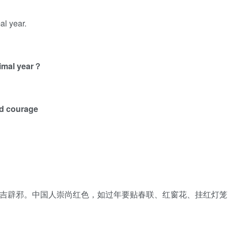
al year.
nimal year？
nd courage
趋吉辟邪。中国人崇尚红色，如过年要贴春联、红窗花、挂红灯笼
。