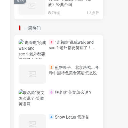
TOP9
液》经典台词
7年前
1人点赞
一周热门
“走着瞧”说成walk and
1
see？老外都要笑翻了！不
想出糗就学起来
煎饼果子、北京烤鸭…各
2
种中国特色美食英语怎么说
联名款”英文怎么说？
3
Snow Lotus 雪莲花
4