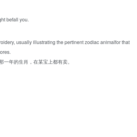
ht befall you.
ery, usually illustrating the pertinent zodiac animalfor that
tores.
那一年的生肖，在某宝上都有卖。