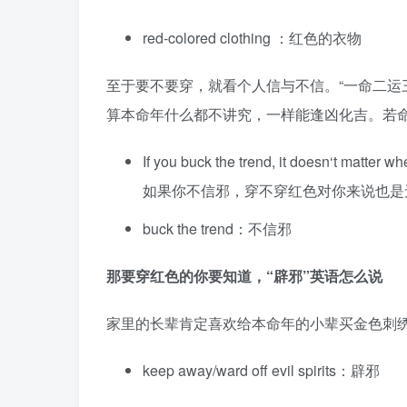
red-colored clothing ：红色的衣物
至于要不要穿，就看个人信与不信。“一命二运
算本命年什么都不讲究，一样能逢凶化吉。若
If you buck the trend, it doesn‘t matter w
如果你不信邪，穿不穿红色对你来说也是
buck the trend：不信邪
那要穿红色的你要知道，
“辟邪”英语怎么说
家里的长辈肯定喜欢给本命年的小辈买金色刺
keep away/ward off evil spirits：辟邪