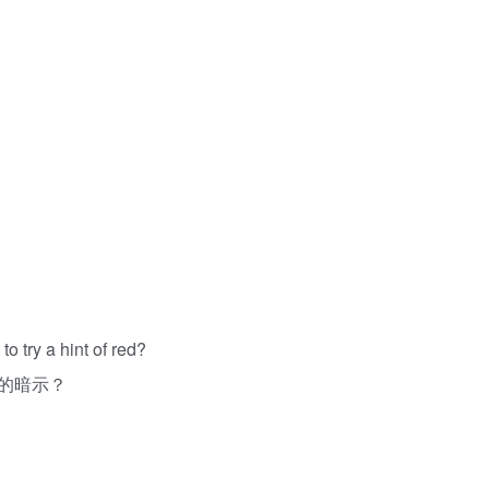
o try a hint of red?
的暗示？