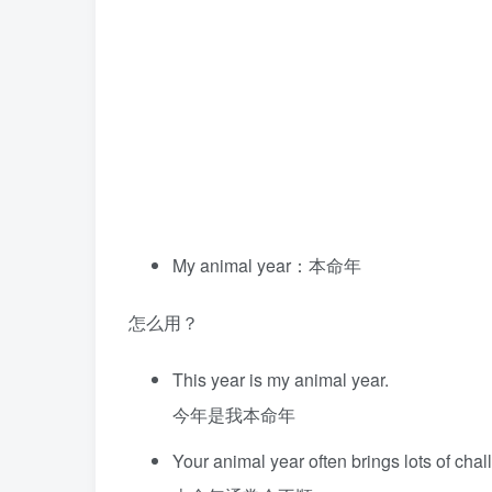
My animal year：本命年
怎么用？
This year is my animal year.
今年是我本命年
Your animal year often brings lots of chal