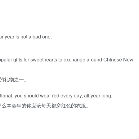
r year is not a bad one.
opular gifts for sweethearts to exchange around Chinese New
的礼物之一。
ditional, you should wear red every day, all year long.
那么本命年的你应该每天都穿红色的衣服。