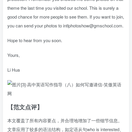
theme the last time you visited our school. This is surely a
good chance for more people to see them. If you want to join,
you can send your photos to intlphotoshow@gmschool.com.
Hope to hear from you soon.
Yours,
Li Hua
【范文点评】
本文覆盖了所有内容要点，并合理地增加了一些细节信息。
文章应用了较多的语法结构，如定语从句who is interested、