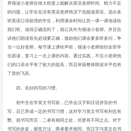
养领读小老师在很大程度上能解决英语老师时间、精力不足
的问题，让学生在没有英语老师情况下也能读英语。选出各
班英语口语较强的学生，利用课余时间让其一课一课地读给
我们听。读得正确流利了，就让其作为领读小老师。并且告
诉他们朗读首先必须要正确，激励他们课余要多听多问，争
当一位好老师。每节课上课铃声前，领读小老师组织全班学
生跟读，复习上一次上课的内容。通过实践，不仅小老师他
们的口语水平有了较大的提高，而且班级整体朗读水平也有
了质的飞跃。
四、良好的写的习惯。
初中生
在学英文书写前，已学会汉字和汉语拼音的书
写，且已养成一定的书写习惯，这对学习英文书写有利也有
弊。就书写而言，二者有相同之处，但更有不同之点。对于
书写的坐姿，握笔方法，两者要求相同。而汉字与英文在书