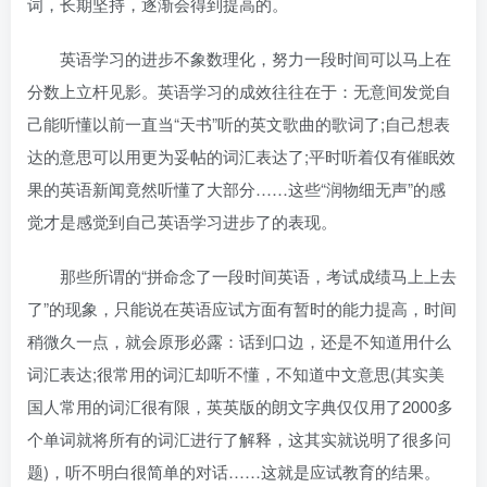
词，长期坚持，逐渐会得到提高的。
英语学习的进步不象数理化，努力一段时间可以马上在
分数上立杆见影。英语学习的成效往往在于：无意间发觉自
己能听懂以前一直当“天书”听的英文歌曲的歌词了;自己想表
达的意思可以用更为妥帖的词汇表达了;平时听着仅有催眠效
果的英语新闻竟然听懂了大部分……这些“润物细无声”的感
觉才是感觉到自己英语学习进步了的表现。
那些所谓的“拼命念了一段时间英语，考试成绩马上上去
了”的现象，只能说在英语应试方面有暂时的能力提高，时间
稍微久一点，就会原形必露：话到口边，还是不知道用什么
词汇表达;很常用的词汇却听不懂，不知道中文意思(其实美
国人常用的词汇很有限，英英版的朗文字典仅仅用了2000多
个单词就将所有的词汇进行了解释，这其实就说明了很多问
题)，听不明白很简单的对话……这就是应试教育的结果。