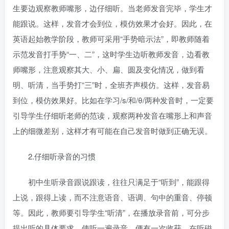
生要边观察教师嘴形，边仔细听。当老师发音完毕，学生才
能跟说。这样，发音才会到位，模仿效果才会好。因此，在
英语起始教学阶段，教师可采用“手势暗示法”，即教师随着
示范发音打手势“一、二”，这时学生边听教师发音，边看教
师嘴形，注意观察其大、小、扁、圆及变化情况，做到看
明、听清，当手势打“三”时，全班齐声模仿。这样，发音易
到位，模仿效果好。比如在学习/s/和/θ/两种发音时，一定要
引导学生仔细听老师的范读，观察两种发音在嘴形上和声音
上的细微差别，这样才有可能在自己发音时做到正确无误。
2.仔细听录音的习惯
初中生
听录音跟说跟读，往往只满足于“听到”，能跟得
上说，跟得上读，而不注意语音、语调、句中的重音、停顿
等。因此，教师要引导学生“听清”，在播放录音前，可分步
提出听的具体要求，使听一遍录音，便有一次收获。在听磁