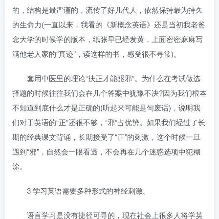
的，结构是最严谨的，流传了好几代人，依然保持最为持久
的生命力(一直以来，我看的《新概念英语》还是当初我老爸
念大学的时候学的版本，纸张早已经发黄，上面密密麻麻写
满他老人家的“真迹”，读这样的书，感受很不寻常)。
套用中医里的理论“扶正才能驱邪”。为什么在考试做选
择题的时候往往我们会在几个答案中犹豫不决?因为我们根本
不知道到底什么才是正确的(听起来可能是句废话)，说明我
们对于英语的“正”还很不够，“邪”占优势。如果我们经过了长
期的经典课文背诵，长期接受了“正”的刺激，这个时候一旦
遇到“邪”，自然会一眼看透，不会再在几个迷惑选项中犯糊
涂。
3 学习英语需要多种形式的神经刺激。
语言学习是没有捷径可寻的，现在社会上很多人将学英