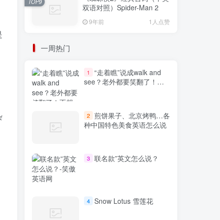
TOP9
双语对照）Spider-Man 2
9年前
1人点赞
是
一周热门
“走着瞧”说成walk and
1
see？老外都要笑翻了！不
想出糗就学起来
煎饼果子、北京烤鸭…各
杂
2
种中国特色美食英语怎么说
联名款”英文怎么说？
3
Snow Lotus 雪莲花
4