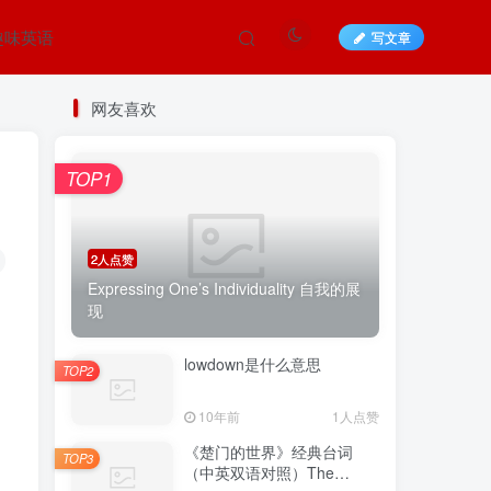
趣味英语
写文章
网友喜欢
TOP1
2人点赞
Expressing One’s Individuality 自我的展
现
lowdown是什么意思
TOP2
10年前
1人点赞
《楚门的世界》经典台词
TOP3
（中英双语对照）The