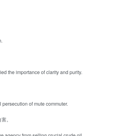
m.
ied the importance of clarity and purity.
tal persecution of mute commuter.
迫害。
 agency from selling crucial crude oil.