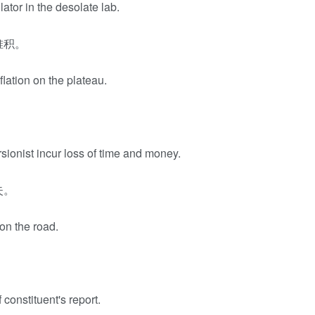
ator in the desolate lab.
堆积。
flation on the plateau.
sionist incur loss of time and money.
失。
on the road.
f constituent's report.