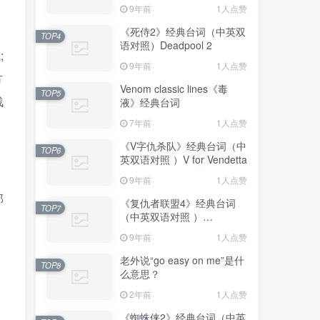
Truman Show
9年前
1人点赞
《死侍2》经典台词（中英双
TOP4
语对照）Deadpool 2
;
9年前
1人点赞
方
Venom classic lines《毒
TOP5
浅
液》经典台词
7年前
1人点赞
《V字仇杀队》经典台词（中
TOP6
英双语对照 ）V for Vendetta
9年前
1人点赞
部
《复仇者联盟4》经典台词
TOP7
（中英双语对照 ）
Avengers: Endgame
9年前
1人点赞
老外说“go easy on me”是什
TOP8
么意思？
2年前
1人点赞
《蜘蛛侠2》经典台词（中英