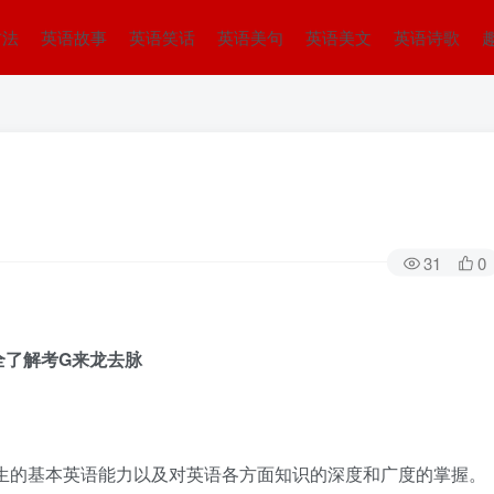
方法
英语故事
英语笑话
英语美句
英语美文
英语诗歌
31
0
全了解考G来龙去脉
要是考察考生的基本英语能力以及对英语各方面知识的深度和广度的掌握。