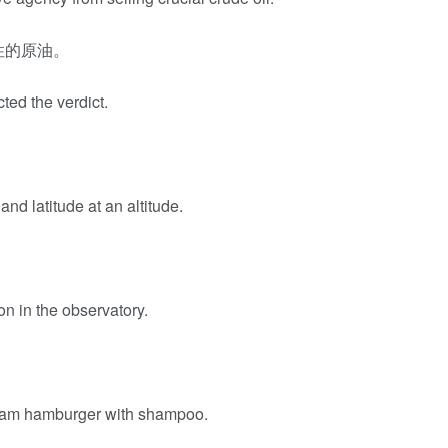
性的原油。
ted the verdict.
nd latitude at an altitude.
n in the observatory.
 ham hamburger with shampoo.