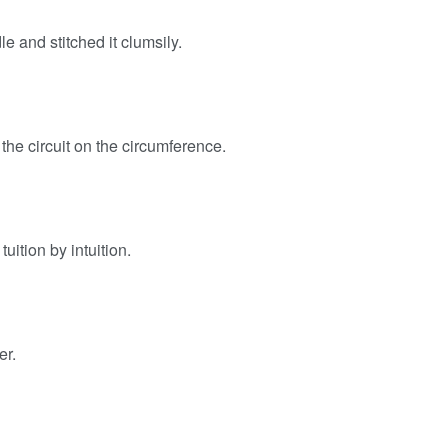
e and stitched it clumsily.
 the circuit on the circumference.
tuition by intuition.
er.