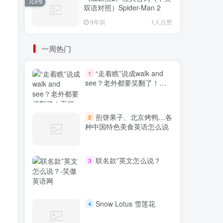
TOP9
双语对照）Spider-Man 2
9年前
1人点赞
一周热门
“走着瞧”说成walk and
1
see？老外都要笑翻了！不
想出糗就学起来
煎饼果子、北京烤鸭…各
2
种中国特色美食英语怎么说
联名款”英文怎么说？
3
Snow Lotus 雪莲花
4