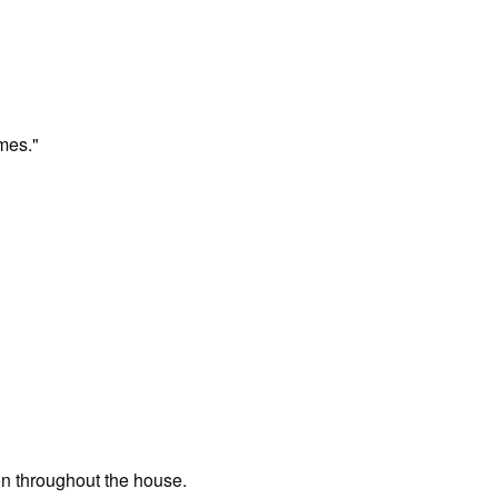
mes."
ion throughout the house.