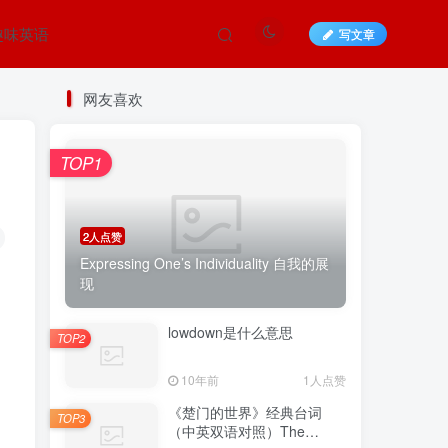
趣味英语
写文章
网友喜欢
TOP1
2人点赞
Expressing One’s Individuality 自我的展
现
lowdown是什么意思
TOP2
10年前
1人点赞
《楚门的世界》经典台词
TOP3
（中英双语对照）The