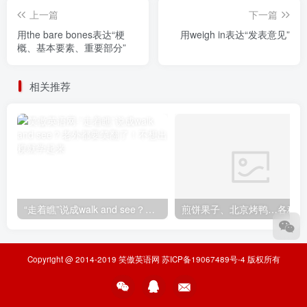
上一篇
下一篇
用the bare bones表达“梗
用weigh in表达“发表意见”
概、基本要素、重要部分”
相关推荐
“走着瞧”说成walk and see？老外都要笑翻了！不想出糗就学起来
煎
Copyright @ 2014-2019
笑傲英语网
苏ICP备19067489号-4
版权所有