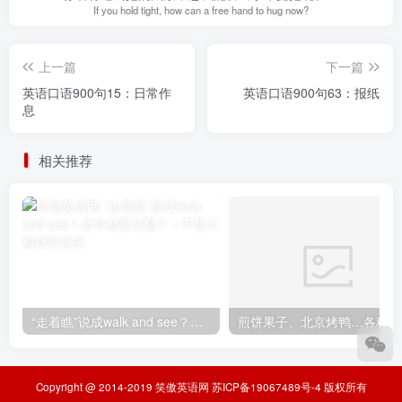
If you hold tight, how can a free hand to hug now?
上一篇
下一篇
英语口语900句15：日常作
英语口语900句63：报纸
息
相关推荐
“走着瞧”说成walk and see？老外都要笑翻了！不想出糗就学起来
煎
Copyright @ 2014-2019
笑傲英语网
苏ICP备19067489号-4
版权所有