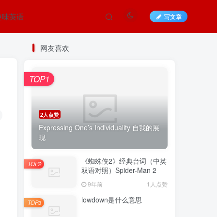
趣味英语
写文章
网友喜欢
TOP1
2人点赞
Expressing One’s Individuality 自我的展
现
《蜘蛛侠2》经典台词（中英
TOP2
双语对照）Spider-Man 2
9年前
1人点赞
lowdown是什么意思
TOP3