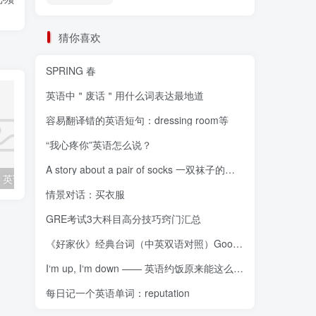
猜你喜欢
SPRING 春
英语中＂废话＂用什么词表达最地道
容易翻译错的英语短句：dressing room等
“我心疼你”英语怎么说？
A story about a pair of socks 一双袜子的故事
各种装修风格，英语应该怎么说？
“鼓掌”、“热烈欢迎”的表达方式你知道几种？
情景对话：买衣服
GRE考试3大科目高分技巧窍门汇总
《好家伙》经典台词（中英双语对照）Goodfellas
I‘m up, I‘m down —— 英语约饭原来能这么说！
每日记一个英语单词：reputation