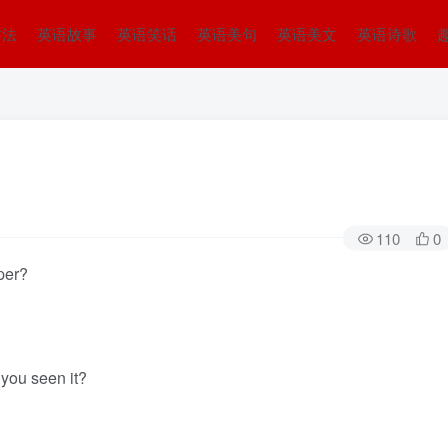
方法
英语故事
英语笑话
英语美句
英语美文
英语诗歌
110
0
aper?
 you seen it?