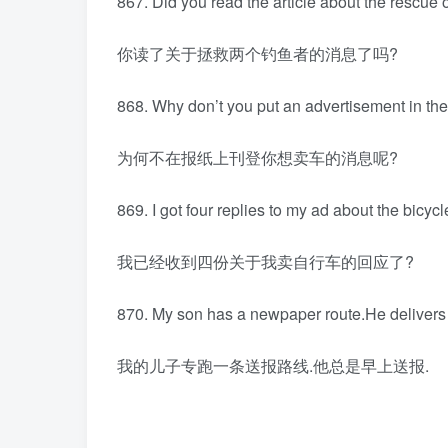
867. Did you read the article about the rescue 
你读了关于拯救两个钓鱼者的消息了吗?
868. Why don’t you put an advertisement in the 
为何不在报纸上刊登你想卖车的消息呢?
869. I got four replies to my ad about the bicycle
我已经收到四份关于我卖自行车的回应了?
870. My son has a newpaper route.He delivers
我的儿子专跑一条送报路线.他总是早上送报.