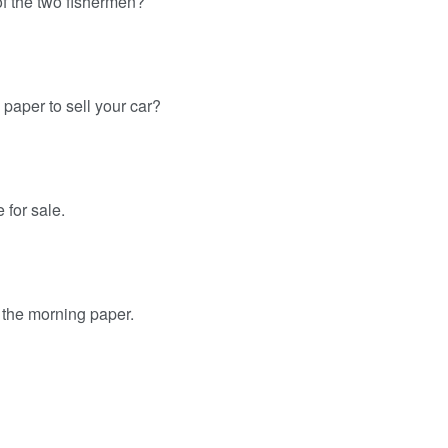
of the two fishermen?
paper to sell your car?
 for sale.
 the morning paper.