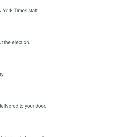
w York Times staff.
t the election.
ay.
delivered to your door.