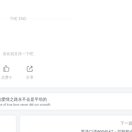
THE END
喜欢就支持一下吧
点赞
0
分享
的爱情之路永不会是平坦的
e of true love never did run smooth
下一
英语口语900句47：可能和