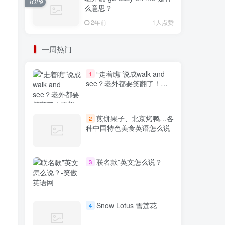
TOP9
么意思？
2年前
1人点赞
一周热门
“走着瞧”说成walk and
1
see？老外都要笑翻了！不
想出糗就学起来
煎饼果子、北京烤鸭…各
2
种中国特色美食英语怎么说
联名款”英文怎么说？
3
Snow Lotus 雪莲花
4