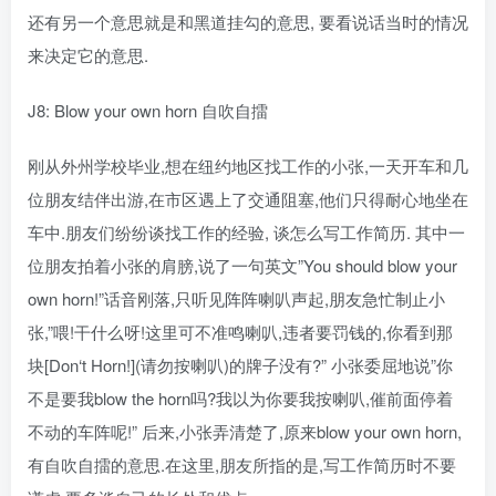
还有另一个意思就是和黑道挂勾的意思, 要看说话当时的情况
来决定它的意思.
J8: Blow your own horn 自吹自擂
刚从外州学校毕业,想在纽约地区找工作的小张,一天开车和几
位朋友结伴出游,在市区遇上了交通阻塞,他们只得耐心地坐在
车中.朋友们纷纷谈找工作的经验, 谈怎么写工作简历. 其中一
位朋友拍着小张的肩膀,说了一句英文”You should blow your
own horn!”话音刚落,只听见阵阵喇叭声起,朋友急忙制止小
张,”喂!干什么呀!这里可不准鸣喇叭,违者要罚钱的,你看到那
块[Don‘t Horn!](请勿按喇叭)的牌子没有?” 小张委屈地说”你
不是要我blow the horn吗?我以为你要我按喇叭,催前面停着
不动的车阵呢!” 后来,小张弄清楚了,原来blow your own horn,
有自吹自擂的意思.在这里,朋友所指的是,写工作简历时不要