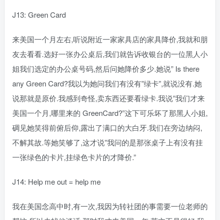
J13: Green Card
来美国一个月左右,听说附近一家家具店的家具降价,我就和朋
友去看看.选好一张办公桌后,我们就告诉收银台的一位黑人小
姐我们选定的办公桌号码,然后问她降价多少.她说” Is there
any Green Card?我以为她问我们有没有”绿卡”,就说没有.她
说那就是原价.我感到奇怪,卖东西还要看绿卡.我说”我们才来
美国一个月,哪里来的 GreenCard?”这下可乐坏了那黑人小姐,
碉见她笑得前俯后仰,露出了满口的大白牙.我们在旁边纳闷,
不解其故.等她笑够了,这才说”我问的是那张桌子上有没有挂
一张绿色的卡片,挂绿色卡片的才降价.”
J14: Help me out = help me
我在美国念高中时,有一次,我因为转社团的事需要一位老师的