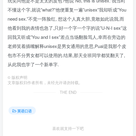
玩笑问他是不是太太的皮包?他说”No, this is unisex.”我当时
不懂这个字,就说”what?”他便重复一遍”unisex”我却听成”You
need sex.”不觉一阵脸红, 想这个人真大胆,竟敢如此说我,而
他看到我的表情也急了,只好一个字一个字的说”U-N-I sex”这
回我又听成”You and I sex”差点当场翻脸骂人,幸而在旁边的
老师笑着插嘴解释unisex是男女通用的意思,Pual是我那个皮
包市不分男女都可以使用的.结果,那天全班同学都笑翻天了,
从此我也学了一个新单字.
©
版权声明
文章版权归作者所有，未经允许请勿转载。
THE END
英语口语
喜欢就支持一下吧