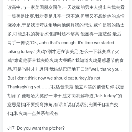
读高中,与一家美国朋友同住.一天这家的男主人提出带我去看
一场美足比赛.我对美足几乎一窍不通,但我又不想给他的热情
浇冷水,于是我拐弯抹角地向他解释我的想法.或许是我的话太
多,可能是我的英语水准那时还不够高,他显得一脸茫然,最后
两手一摊说”Ok, John that‘s enough. It‘s time we started
talking turkey.” 火鸡?刚才还在谈美足,怎么一下就变成了火
鸡?难道他要带我去吃火鸡大餐吗? 我知道火鸡是感恩节的食
品,可是当时才九月阿!我结结巴巴地开口道”well, thank you .
But I don‘t think now we should eat turkey,it‘s not
Thanksgiving yet…….”我话音未落,他立即笑的前俯后仰,我更
胡涂了.他哈哈大笑好一阵子,这才向我解释道,”talk turkey”的
意思是指[不要拐弯抹角,有话直说],[说话别兜圈子],[坦白交
代],和火鸡一点关系都没有.
J17: Do you want the pitcher?