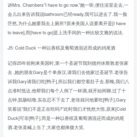
诉Mrs. Chambers”I have to go now.”她一听,便往浴室走去,一
会儿出来告诉我说bathroom已经ready,我可以进去了.我一脸
茫然,为什么她要我去上厕所?原来美国人说要离开是[I have
to leave],而[have to go]是上洗手间的一种比较文雅的说法.
J5: Cold Duck 一种以香槟及葡萄酒混还而成的鸡尾酒
记得25年前刚来美国时,第一个圣诞节我到德州休斯敦老张家
去 ,她的朋友Gary是个单身汉,请我们去他家过圣诞节.老张告
诉我Gary请我们吃[鸭子],所以我们都空着肚子去.那晚,我们八
点准时抵达,他帮我们每个人倒了一杯酒,就开始闲聊,过了十
点钟,肌肠咕噜,实在忍不下去了,老张就问他要吃[鸭子],Gary
笑着说”我们不是正在吃吗?”此时我们才恍然大悟,原来[Cold
Duck]可非[鸭子],而是一种以香槟及葡萄酒混还而成的鸡尾
酒.老张直喊上当了,大家也都捧腹大笑.