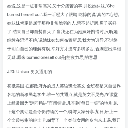
她说,这是一桩非常高兴,又十分痛苦的事,并说她妹妹,”She
burned herself out”.我一听瞪大了眼睛,吃惊的说”真的?”心想,
她妹妹肯定是属于那种非常脆弱的人,禁不起折腾,房子买好
了,结果自己却自焚自灭了.当我还在为她妹妹惋惜时,只听她
继续在滔滔不绝,说她妹妹如何布置新居,我大为讶异,不过终
于明白自己的理解有误,幸好方才没有多嘴多舌,否则定出洋相
无疑.原来 burned oneself out是[筋疲力尽]的意思.
J20: Unisex 男女通用的
初抵美国,在郡政府办的成人英语班念英文.全班都是来自世界
各地的新移民老学生.唯一的共通点,就是英文不灵光,在课堂
上经常因为”鸡同鸭讲”而闹笑话,几乎到”每日一笑”的地步,以
下这个笑话是至今仍传诵的一个,特与大家分享.某日,班上一
个文质彬彬的绅士 Pual背了一个类似女用的皮包来上课,我开