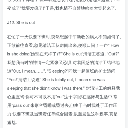
变成了”我要发疯了!”于是,我也情不自禁地哈哈大笑起来了.
J12: She is out
在忙了一天快要下班时,突然想起中午新收的病人不知如何了,
正欲前往查看,忽见清洁工从房间出来,便顺口问了一声” How
is she doing(她现在怎样了)?””She is out”清洁工答道. “Out?”
我想我当时的神情一定紧张又恐惧,对着困惑的清洁工结巴地
道”Out, I mean……”. “Sleeping?”同我一起值班的护士追问.
“Yes!”清洁工说道” She is totally out, I mean she was
sleeping that she didn‘t know I was there.” 对清洁工的解释我
心里直骂:你可不可以不用”out”这个字眼!在临床与生活中,常
用”pass out”来形容昏睡或昏过去,但由于当时我处于工作压
力,快要下班及当班责任等综合因素,以至发生这种糗事,真是
尴尬.