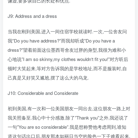
谦虚,要多谈自己的长处和优点.
J9: Address and a dress
当我在刚到美国,进入一间住宿学校就读时.一次,一位舍友问
我”Do you have address?”而我却听成”Do you have a
dress?”望着前面这位墨西哥舍友过胖的身型,我很为难和小
心地说”I am so skinny,my clothes wouldn‘t fit you!”对方听后
顿时大笑起来,等对方告诉我的是学校地址,而不是服装时,自
己真是又好笑又尴尬,摆了这么大的乌龙.
J10: Considerable and Considerate
初到美国,有一次和一位美国朋友一同出去,这位朋友一路上对
我关照备至.我心中十分感激.除了”Thank you”之外,我还说了
一句”You are so considerable”.我是想称赞他考虑周到,谁知
道这句话出口后,朋友那本如丽日当空的脸色一下子难看起来.