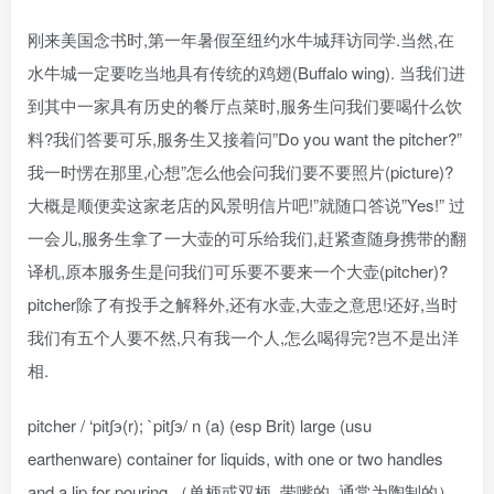
刚来美国念书时,第一年暑假至纽约水牛城拜访同学.当然,在
水牛城一定要吃当地具有传统的鸡翅(Buffalo wing). 当我们进
到其中一家具有历史的餐厅点菜时,服务生问我们要喝什么饮
料?我们答要可乐,服务生又接着问”Do you want the pitcher?”
我一时愣在那里,心想”怎么他会问我们要不要照片(picture)?
大概是顺便卖这家老店的风景明信片吧!”就随口答说”Yes!” 过
一会儿,服务生拿了一大壶的可乐给我们,赶紧查随身携带的翻
译机,原本服务生是问我们可乐要不要来一个大壶(pitcher)?
pitcher除了有投手之解释外,还有水壶,大壶之意思!还好,当时
我们有五个人要不然,只有我一个人,怎么喝得完?岂不是出洋
相.
pitcher / ‘pit∫э(r); `pit∫э/ n (a) (esp Brit) large (usu
earthenware) container for liquids, with one or two handles
and a lip for pouring （单柄或双柄, 带嘴的, 通常为陶制的）