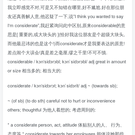
我立即感觉不对,可是又不知错在哪里,好不尴尬.好在那位朋
友还真善解人意,他迟疑了一下,说”I think you wanted to say
I‘m considerate”,我赶紧询问此中区别,原来considerable的意
思是[ 重要的,或大块头的 ](恰好我这位朋友是个超级大块头,
而他最忌讳的也是这个!)而considerate才是我要表达的原意!
差点闹个大误会!真是差之毫厘,缪之千里!不可不慎.
considerable / kэn‘sidэrэbl; kэn`sidэrэbl/ adj great in amount
or size 相当多的; 相当大的:
considerate / kэn‘sidэrэt; kэn`sidэrit/ adj ~ (towards sb);
~ (of sb) (to do sth) careful not to hurt or inconvenience
others; thoughtful 为他人着想的; 考虑周到的:
* a considerate person, act, attitude 体贴别人的人、 行为、
态度等 * considerate towards her employees 能体谅她那些