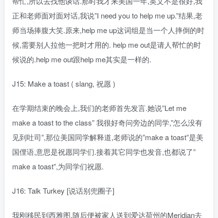
帮忙,所以去找他谈话.那时我才来美国一年,英文不是很好,我
正和老师面对面对话,我说”I need you to help me up.”结果,老
师当场捧腹大笑.原来,help me up这词组是当一个人摔倒的时
候,需要别人拉他一把时才用的. help me out是请人帮忙的时
候说的.help me out跟help me其实是一样的.
J15: Make a toast ( slang, 祝愿 )
在学期结束的晚会上,我们的老师首先发言.她说”Let me
make a toast to the class” 我很好奇问旁边的同学,”怎么没有
见到吐司”,那位美国同学解释道,老师说的”make a toast”是美
国俚语,意思是祝愿同学们.接着其它同学也发音,也都说了”
make a toast”,为同学们祝愿.
J16: Talk Turkey [说话别兜圈子]
我刚移民到西雅图,随后便被家人送到爱达荷州的Meridian去