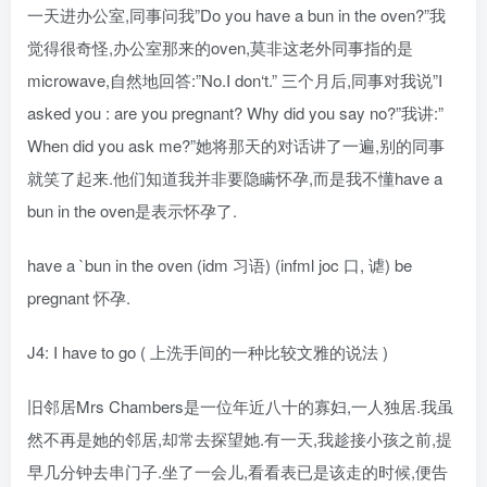
一天进办公室,同事问我”Do you have a bun in the oven?”我
觉得很奇怪,办公室那来的oven,莫非这老外同事指的是
microwave,自然地回答:”No.I don‘t.” 三个月后,同事对我说”I
asked you : are you pregnant? Why did you say no?”我讲:”
When did you ask me?”她将那天的对话讲了一遍,别的同事
就笑了起来.他们知道我并非要隐瞒怀孕,而是我不懂have a
bun in the oven是表示怀孕了.
have a `bun in the oven (idm 习语) (infml joc 口, 谑) be
pregnant 怀孕.
J4: I have to go ( 上洗手间的一种比较文雅的说法 )
旧邻居Mrs Chambers是一位年近八十的寡妇,一人独居.我虽
然不再是她的邻居,却常去探望她.有一天,我趁接小孩之前,提
早几分钟去串门子.坐了一会儿,看看表已是该走的时候,便告