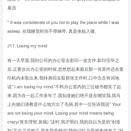
雇员
* It was considerate of you not to play the piano while I was
asleep. 在我睡觉时你不弹钢琴, 真是体贴入微.
J11: Losing my mind
有一天早晨,我到公司的办公室去影印一迭文件.影印完毕之
后,正要步出办公室的时候,忽然想起来最后那一张原件还在复
印机内未取出来.我转身回去取那张文件时,口中念念有词地
说” I am losing my mind.”不料办公室内的三位秘书都笑了起
来.因为在一起工作多年了,我知道她们绝不是在嘲笑我.我马
上向她们请教是什么地方出了毛病.其中一位告诉我说” Your
are not losing your mind. Losing your mind means being
crazy(丧失理智,发疯).”这时,我才明白,我的自以为是的”创造
欲”又出了洋相了.原本我是想说”我的记忆力是越来越差了.”却