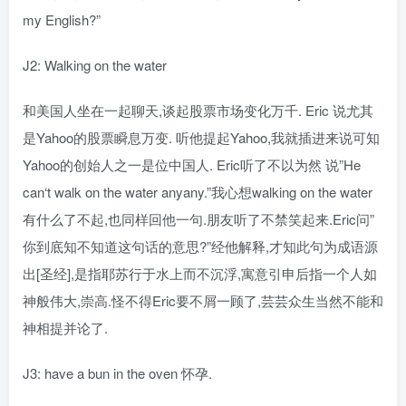
my English?”
J2: Walking on the water
和美国人坐在一起聊天,谈起股票市场变化万千. Eric 说尤其
是Yahoo的股票瞬息万变. 听他提起Yahoo,我就插进来说可知
Yahoo的创始人之一是位中国人. Eric听了不以为然 说”He
can‘t walk on the water anyany.”我心想walking on the water
有什么了不起,也同样回他一句.朋友听了不禁笑起来.Eric问”
你到底知不知道这句话的意思?”经他解释,才知此句为成语源
出[圣经],是指耶苏行于水上而不沉浮,寓意引申后指一个人如
神般伟大,崇高.怪不得Eric要不屑一顾了,芸芸众生当然不能和
神相提并论了.
J3: have a bun in the oven 怀孕.