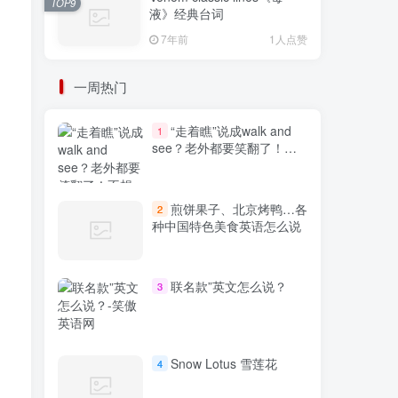
TOP9
液》经典台词
7年前
1人点赞
一周热门
“走着瞧”说成walk and
1
see？老外都要笑翻了！不
想出糗就学起来
煎饼果子、北京烤鸭…各
2
种中国特色美食英语怎么说
联名款”英文怎么说？
3
Snow Lotus 雪莲花
4