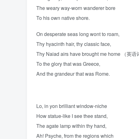
The weary way-worn wanderer bore
To his own native shore.
On desperate seas long wont to roam,
Thy hyacinth hair, thy classic face,
Thy Naiad airs have brought me home （英
To the glory that was Greece,
And the grandeur that was Rome.
Lo, in yon brilliant window-niche
How statue-like I see thee stand,
The agate lamp within thy hand,
Ah! Psyche, from the regions which