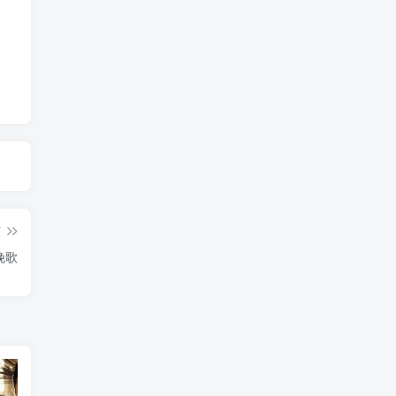
篇
园挽歌