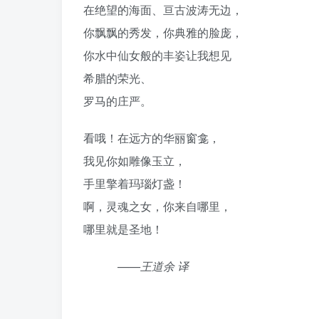
在绝望的海面、亘古波涛无边，
你飘飘的秀发，你典雅的脸庞，
你水中仙女般的丰姿让我想见
希腊的荣光、
罗马的庄严。
看哦！在远方的华丽窗龛，
我见你如雕像玉立，
手里擎着玛瑙灯盏！
啊，灵魂之女，你来自哪里，
哪里就是圣地！
——王道余 译