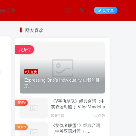
趣味英语
写文章
网友喜欢
TOP1
2人点赞
Expressing One’s Individuality 自我的展
现
《V字仇杀队》经典台词（中
TOP2
英双语对照 ）V for Vendetta
9年前
1人点赞
《复仇者联盟4》经典台词
TOP3
（中英双语对照 ）