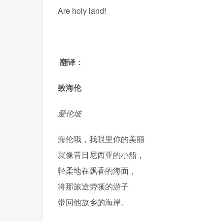
Are holy land!
翻译：
致海伦
爱伦坡
海伦哦，我眼里你的美丽
就像昔日尼西亚的小船，
轻柔地在飘香的海面，
将那旅途劳顿的游子
带回他故乡的海岸。