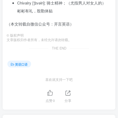
Chivalry [‘ʃɪvəlri]: 骑士精神；（尤指男人对女人的）
彬彬有礼，殷勤体贴
（本文转载自微信公众号：开言英语）
©
版权声明
文章版权归作者所有，未经允许请勿转载。
THE END
英语口语
喜欢就支持一下吧
点赞
0
分享