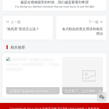
越是在艰难困苦的时候，我们越是要看到希望
It is during our darkest moments that we must focus to see the light
上一篇
下一篇
“煞风景”英语怎么说？
各式鞋款的英文用语和相关
用法
相关推荐
“走着瞧”说成walk and see？老外都要笑翻了！不想出糗就学起来
煎
Copyright @ 2014-2019
笑傲英语网
苏ICP备19067489号-4
版权所有