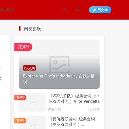
趣味英语
写文章
网友喜欢
TOP1
2人点赞
Expressing One’s Individuality 自我的展
能
现
《V字仇杀队》经典台词（中
TOP2
英双语对照 ）V for Vendetta
9年前
1人点赞
《复仇者联盟4》经典台词
TOP3
（中英双语对照 ）