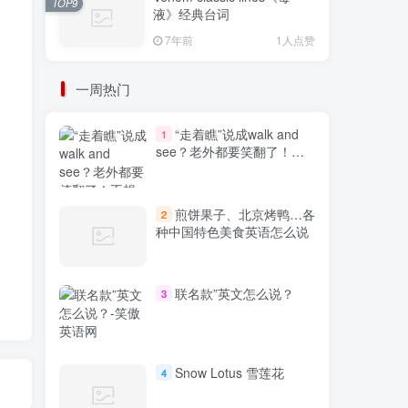
TOP9
液》经典台词
7年前
1人点赞
一周热门
“走着瞧”说成walk and
1
see？老外都要笑翻了！不
想出糗就学起来
煎饼果子、北京烤鸭…各
2
种中国特色美食英语怎么说
联名款”英文怎么说？
3
Snow Lotus 雪莲花
4