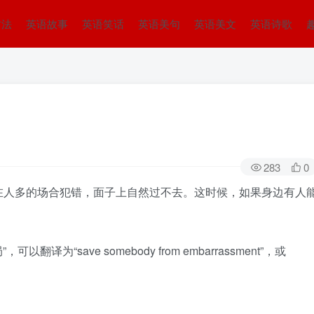
方法
英语故事
英语笑话
英语美句
英语美文
英语诗歌
283
0
在人多的场合犯错，面子上自然过不去。这时候，如果身边有人
为“save somebody from embarrassment”，或
。