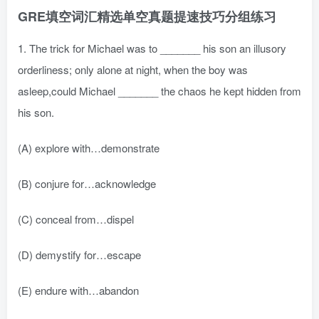
GRE填空词汇精选单空真题提速技巧分组练习
1. The trick for Michael was to _______ his son an illusory
orderliness; only alone at night, when the boy was
asleep,could Michael _______ the chaos he kept hidden from
his son.
(A) explore with…demonstrate
(B) conjure for…acknowledge
(C) conceal from…dispel
(D) demystify for…escape
(E) endure with…abandon