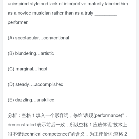
uninspired style and lack of interpretive maturity labeled him
as a novice musician rather than as a truly _________
performer.
(A) spectacular…conventional
(B) blundering…artistic
(C) marginal…inept
(D) steady….accomplished
(E) dazzling…unskilled
分析：空格 1 填入一个形容词，修饰"表现(performance)"，
demonstrated 表示前后一致，所以空格 1 应该体现"技术上
很不错(technical competence)"的含义，为正评价词;空格 2