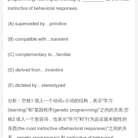
instinctive of behavioral responses.
(A) superseded by…primitive
(B) compatible with…transient
(C) complementary to…familiar
(D) derived from…inventive
(E) dictated by…stereotyped
分析：空格1 填入一个动词+介词的结构，表示"学习
(learning)"和"基因程序(genetic programming)"之间的关系;空
格2 填入一个形容词，也表示"学习"和"行为反应最本能性的
东西(the most instinctive ofbehavioral responses)"之间的关
系。genetic programming 和 instinctive of behavioral