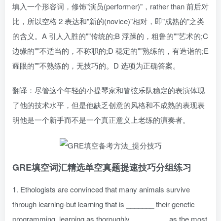
填入一个形容词，修饰"演员(performer)"，rather than 前后对
比，所以空格 2 表达和"新的(novice)"相对，即"成熟的"之类
的含义。A 引人入胜的""传统的;B 浮躁的，粗鲁的""艺术的;C
边缘的""不适当的，不称职的;D 稳定的""熟练的，有造诣的;E
耀眼的""不熟练的，无技巧的。D 选项为正确答案。
翻译：尽管这个年轻的小提琴家和管弦乐队稳定的表演体现
了他的技术水平，但是他缺乏创意的风格和不成熟的表现表
明他是一个新手而不是一个真正意义上老练的演奏者。
GRE填空词汇精选单空真题提速技巧分组练习
1. Ethologists are convinced that many animals survive
through learning-but learning that is _______ their genetic
programming, learning as thoroughly _________ as the most