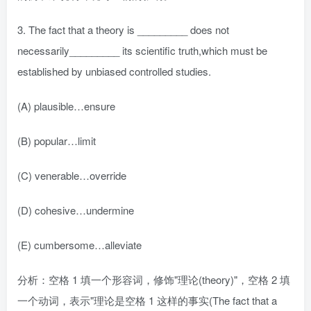
3. The fact that a theory is _________ does not
necessarily_________ its scientific truth,which must be
established by unbiased controlled studies.
(A) plausible…ensure
(B) popular…limit
(C) venerable…override
(D) cohesive…undermine
(E) cumbersome…alleviate
分析：空格 1 填一个形容词，修饰"理论(theory)"，空格 2 填
一个动词，表示"理论是空格 1 这样的事实(The fact that a