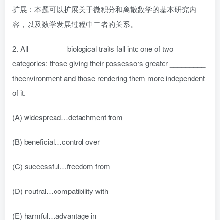
扩展：本题可以扩展关于微积分和离散数学的基本研究内
容，以及数学发展过程中二者的关系。
2. All _________ biological traits fall into one of two
categories: those giving their possessors greater _________
theenvironment and those rendering them more independent
of it.
(A) widespread…detachment from
(B) beneficial…control over
(C) successful…freedom from
(D) neutral…compatibility with
(E) harmful…advantage in