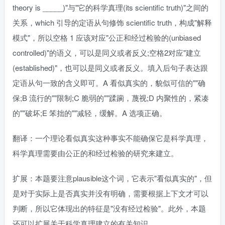
theory is _____)"与"它的科学真理(its scientific truth)"之间的
关系，which 引导的定语从句修饰 scientific truth，构成"解释
模式"，所以空格 1 应该对应"公正和经过检验的(unbiased
controlled)"的语义，可以是同义或者反义;空格2对应"建立
(established)"，也可以是同义或者反义。填入后句子表达跟
定语从句一致的含义即可。A 看似真实的，貌似可信的""确
保;B 流行的""限制;C 脆弱的""蹂躏，蔑视;D 内聚性的，紧凑
的""破坏;E 笨拙的""减轻，缓解。A 选项正确。
翻译：一个理论看似真实这种事实不能确保它是科学真理，
科学真理需要由公正的和经过检验的研究来建立。
扩展：本题要注意plausible这个词，它表示"看似真实的"，但
是对于实际上是否真实并没有明确，需要根据上下文才可以
判断，所以它体现出的特征是"没有经过检验"。此外，本题
还可以扩展关于科学真理建立的有关知识。