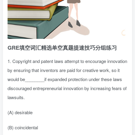
GRE填空词汇精选单空真题提速技巧分组练习
1. Copyright and patent laws attempt to encourage innovation
by ensuring that inventors are paid for creative work, so it
would be________if expanded protection under these laws
discouraged entrepreneurial innovation by increasing fears of
lawsuits.
(A) desirable
(B) coincidental