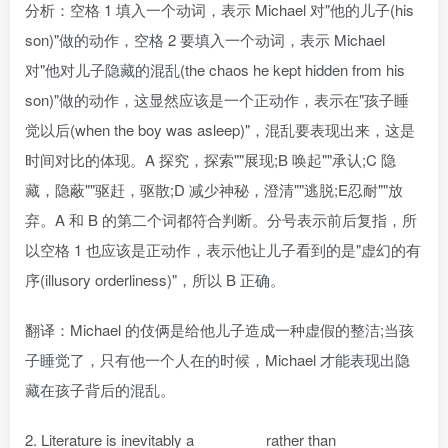
分析：空格 1 填入一个动词，表示 Michael 对"他的儿子(his
son)"做的动作，空格 2 要填入一个动词，表示 Michael
对"他对儿子隐藏的混乱(the chaos he kept hidden from his
son)"做的动作，这显然应该是一个正动作，表示在"孩子睡
觉以后(when the boy was asleep)"，混乱要表现出来，这是
时间对比的体现。A 探究，探索""展现;B 唤起""承认;C 隐
藏，隐蔽""驱赶，驱散;D 减少神秘，澄清""逃脱;E忍耐""放
弃。A 和 B 的第二个词都符合判断。分号表示前后复指，所
以空格 1 也应该是正动作，表示他让儿子看到的是"虚幻的有
序(illusory orderliness)"，所以 B 正确。
翻译：Michael 的伎俩是给他儿子造成一种虚假的整洁;当孩
子睡觉了，只有他一个人在的时候，Michael 才能表现出隐
藏在孩子背后的混乱。
2. Literature is inevitably a ________ rather than _________