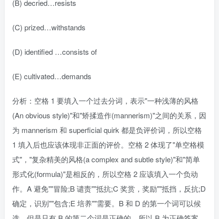
(B) decried…resists
(C) prized…withstands
(D) identified …consists of
(E) cultivated…demands
分析：空格 1 要填入一个过去分词，表示"一种浅薄的风格
(An obvious style)"和"矫揉造作(mannerism)"之间的关系，因
为 mannerism 和 superficial quirk 都是负评价词，所以空格
1 填入后也应该体现非正面的评价。空格 2 体现了"单空格模
式"，"复杂精美的风格(a complex and subtle style)"和"简单
形式化(formula)"是相反的，所以空格 2 应该填入一个负动
作。A 避免""冒险;B 谴责""抵抗;C 奖赏，奖励""抵挡，反抗;D
确定，识别""包含;E 培养""需要。B 和 D 的第一个词可以候
选，但是只有 B 的第二个词是正确的，所以 B 为正确答案。