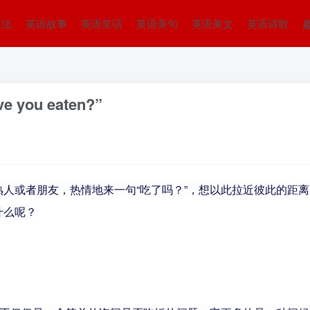
方法
英语故事
英语笑话
英语美句
英语美文
英语诗歌
ou eaten?”
者朋友，热情地来一句“吃了吗？”，想以此拉近彼此的距离。然而，当
什么呢？