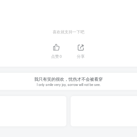
喜欢就支持一下吧
点赞
0
分享
我只有笑的很欢，忧伤才不会被看穿
I only smile very joy, sorrow will not be see.