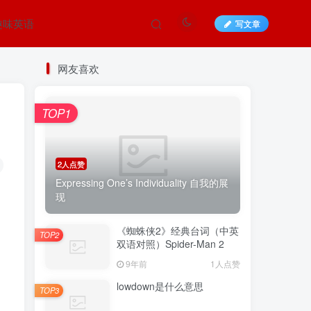
趣味英语
写文章
网友喜欢
TOP1
2人点赞
Expressing One’s Individuality 自我的展
现
《蜘蛛侠2》经典台词（中英
TOP2
双语对照）Spider-Man 2
9年前
1人点赞
lowdown是什么意思
TOP3