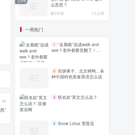
TOP9
么意思？
2年前
1人点赞
一周热门
“走着瞧”说成walk and
1
see？老外都要笑翻了！不
想出糗就学起来
煎饼果子、北京烤鸭…各
2
种中国特色美食英语怎么说
联名款”英文怎么说？
3
篇
大怒”
Snow Lotus 雪莲花
4