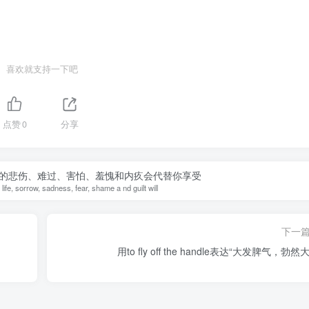
喜欢就支持一下吧
点赞
0
分享
的悲伤、难过、害怕、羞愧和内疚会代替你享受
 life, sorrow, sadness, fear, shame a nd guilt will
下一
用to fly off the handle表达“大发脾气，勃然