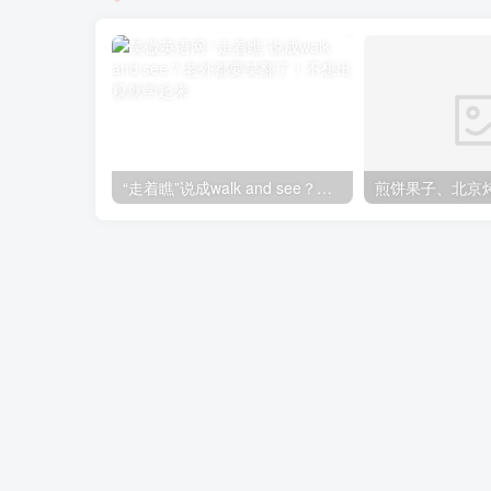
“走着瞧”说成walk and see？老外都要笑翻了！不想出糗就学起来