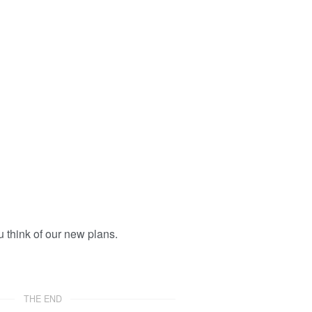
u think of our new plans.
THE END