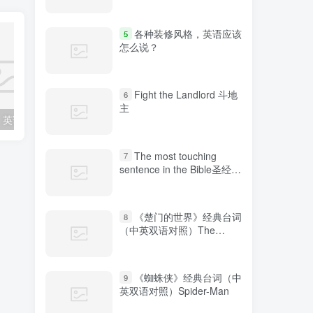
各种装修风格，英语应该
5
怎么说？
Fight the Landlord 斗地
6
主
各种装修风格，英语应该怎么说？
“鼓掌”、“热烈欢迎”的表达方式你知道几种？
The most touching
7
sentence in the Bible圣经中
最感人的句子
《楚门的世界》经典台词
8
（中英双语对照）The
Truman Show
《蜘蛛侠》经典台词（中
9
英双语对照）Spider-Man