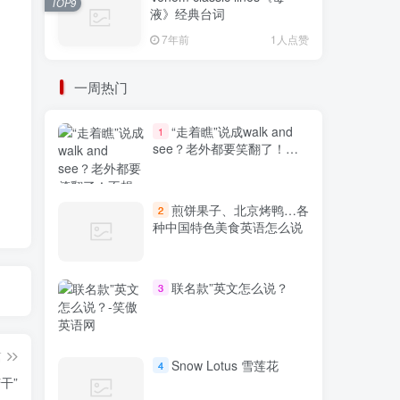
TOP9
液》经典台词
7年前
1人点赞
一周热门
“走着瞧”说成walk and
1
see？老外都要笑翻了！不
想出糗就学起来
煎饼果子、北京烤鸭…各
2
种中国特色美食英语怎么说
联名款”英文怎么说？
3
篇
Snow Lotus 雪莲花
4
苦干”