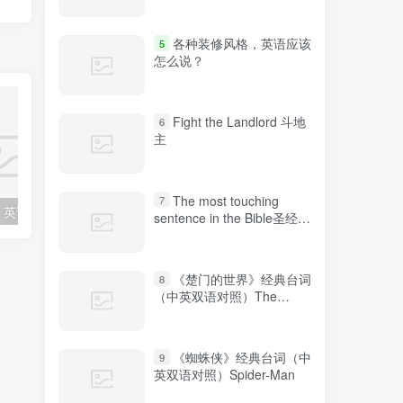
各种装修风格，英语应该
5
怎么说？
Fight the Landlord 斗地
6
主
The most touching
7
各种装修风格，英语应该怎么说？
“鼓掌”、“热烈欢迎”的表达方式你知道几种？
sentence in the Bible圣经中
最感人的句子
《楚门的世界》经典台词
8
（中英双语对照）The
Truman Show
《蜘蛛侠》经典台词（中
9
英双语对照）Spider-Man