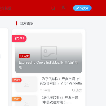
趣味英语
写文章
网友喜欢
TOP1
2人点赞
Expressing One’s Individuality 自我的展
现
《V字仇杀队》经典台词（中
TOP2
英双语对照 ）V for Vendetta
9年前
1人点赞
《复仇者联盟4》经典台词
TOP3
（中英双语对照 ）