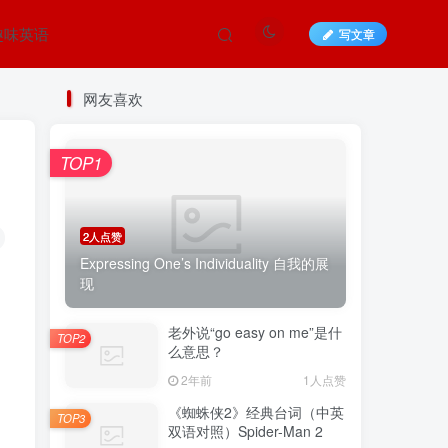
趣味英语
写文章
网友喜欢
TOP1
2人点赞
Expressing One’s Individuality 自我的展
现
老外说“go easy on me”是什
TOP2
么意思？
2年前
1人点赞
《蜘蛛侠2》经典台词（中英
TOP3
双语对照）Spider-Man 2