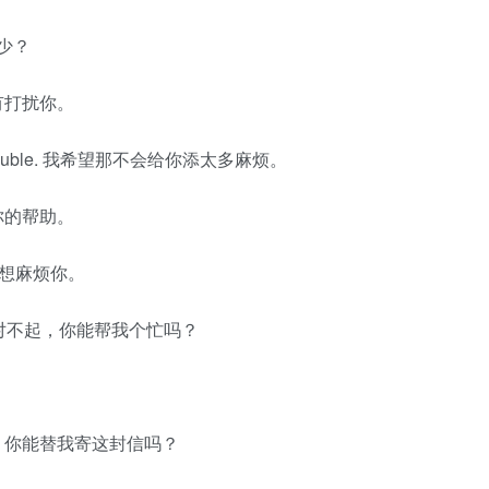
多少？
望我没有打扰你。
oo much trouble. 我希望那不会给你添太多麻烦。
常感谢你的帮助。
e. 我不想麻烦你。
a hand? 对不起，你能帮我个忙吗？
r for me? 你能替我寄这封信吗？