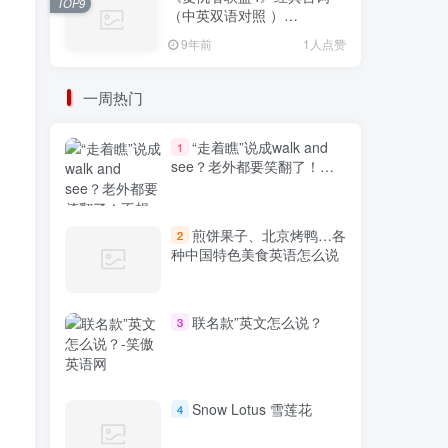
TOP9
（中英双语对照 ）
Avengers: Endgame
9年前
1人点赞
一周热门
“走着瞧”说成walk and
1
see？老外都要笑翻了！不
想出糗就学起来
煎饼果子、北京烤鸭…各
2
种中国特色美食英语怎么说
联名款”英文怎么说？
3
Snow Lotus 雪莲花
4