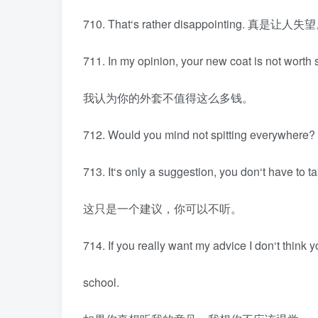
710. That‘s rather disappointing. 真是让人失
711. In my opinion, your new coat is not wort
我认为你的外套不值得这么多钱。
712. Would you mind not spitting ever
713. It‘s only a suggestion, you don‘t have to tak
这只是一个建议，你可以不听。
714. If you really want my advice I don‘t think 
school.