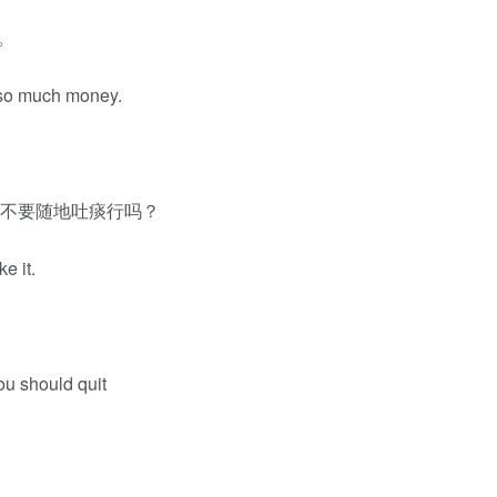
望。
h so much money.
ywhere? 不要随地吐痰行吗？
e it.
you should quit