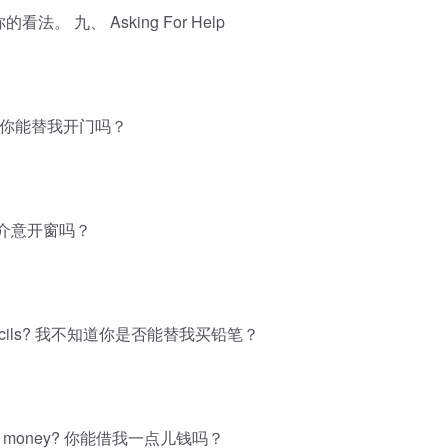
同意你的看法。 九、 Asking For Help
lease? 你能替我开门吗？
ow? 你介意开窗吗？
 some pencils? 我不知道你是否能替我买铅笔？
 me some money? 你能借我一点儿钱吗？