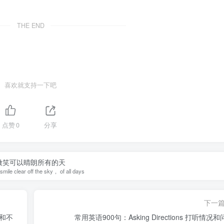
THE END
喜欢就支持一下吧
点赞
0
分享
微笑可以晴朗所有的天
mile clear off the sky， of all days
下一
喜欢和不
常用英语900句：Asking Directions 打听情况