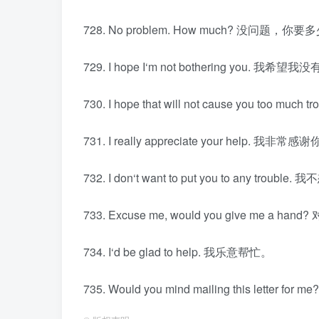
728. No problem. How much? 没问题，你要
729. I hope I‘m not bothering you. 我希
730. I hope that will not cause you t
731. I really appreciate your help. 我非
732. I don‘t want to put you to any troubl
733. Excuse me, would you give me 
734. I‘d be glad to help. 我乐意帮忙。
735. Would you mind mailing this lette