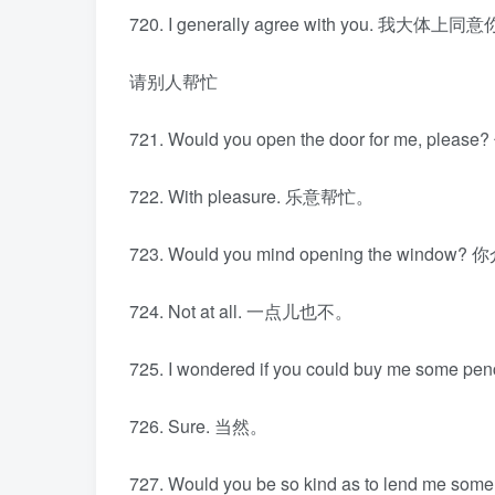
720. I generally agree with you. 我大体上
请别人帮忙
721. Would you open the door for me, p
722. With pleasure. 乐意帮忙。
723. Would you mind opening the wind
724. Not at all. 一点儿也不。
725. I wondered if you could buy me
726. Sure. 当然。
727. Would you be so kind as to lend