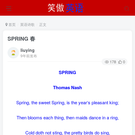
首页
英语诗歌
正文
SPRING 春
liuying
9年前发布
178
0
SPRING
Thomas Nash
Spring, the sweet Spring, is the year‘s pleasant king;
Then blooms each thing, then maids dance in a ring,
Cold doth not sting, the pretty birds do sing,