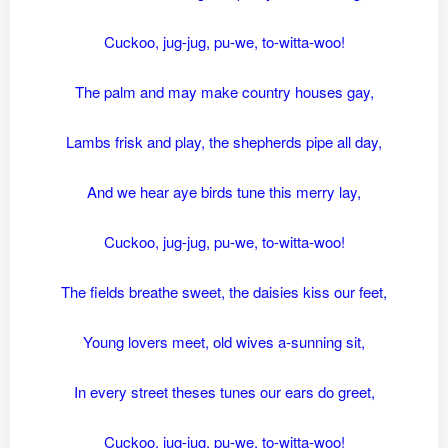
Cuckoo, jug-jug, pu-we, to-witta-woo!
The palm and may make country houses gay,
Lambs frisk and play, the shepherds pipe all day,
And we hear aye birds tune this merry lay,
Cuckoo, jug-jug, pu-we, to-witta-woo!
The fields breathe sweet, the daisies kiss our feet,
Young lovers meet, old wives a-sunning sit,
In every street theses tunes our ears do greet,
Cuckoo, jug-jug, pu-we, to-witta-woo!