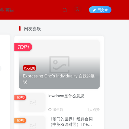
趣味英语
写文章
网友喜欢
TOP1
2人点赞
Expressing One’s Individuality 自我的展
现
lowdown是什么意思
TOP2
10年前
1人点赞
《楚门的世界》经典台词
TOP3
（中英双语对照）The