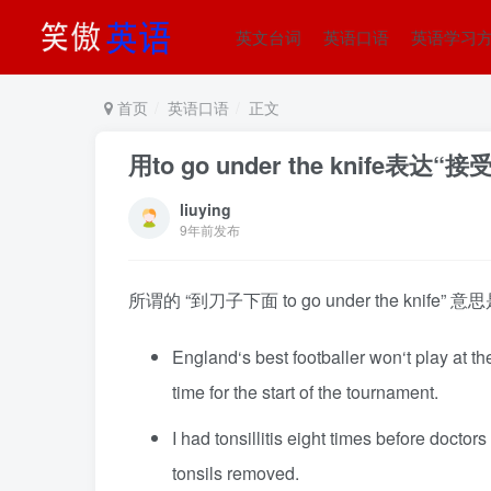
英文台词
英语口语
英语学习
首页
英语口语
正文
用to go under the knife表达
liuying
9年前发布
所谓的 “到刀子下面 to go under the kni
England‘s best footballer won‘t play at t
time for the start of the tournament.
I had tonsillitis eight times before docto
tonsils removed.