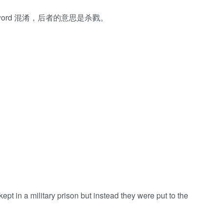
 sword 混淆，后者的意思是杀戮。
pt in a military prison but instead they were put to the