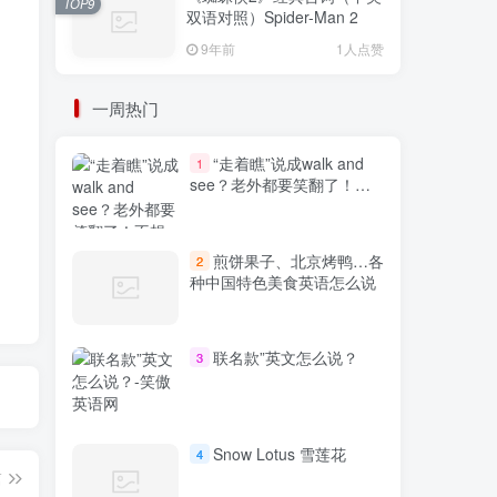
TOP9
双语对照）Spider-Man 2
9年前
1人点赞
一周热门
“走着瞧”说成walk and
1
see？老外都要笑翻了！不
想出糗就学起来
煎饼果子、北京烤鸭…各
2
种中国特色美食英语怎么说
联名款”英文怎么说？
3
Snow Lotus 雪莲花
4
篇