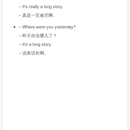
– It‘s really a long story.
– 真是一言难尽啊。
– Where were you yesterday?
– 昨天你去哪儿了？
– It‘s a long story.
– 说来话长啊。