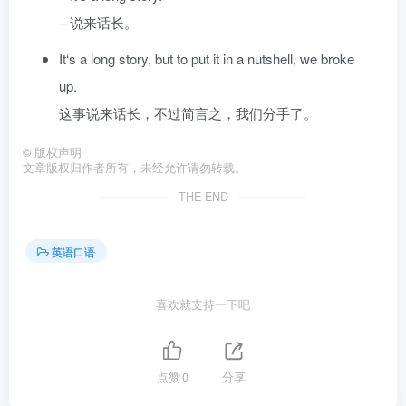
– 说来话长。
It‘s a long story, but to put it in a nutshell, we broke
up.
这事说来话长，不过简言之，我们分手了。
©
版权声明
文章版权归作者所有，未经允许请勿转载。
THE END
英语口语
喜欢就支持一下吧
点赞
0
分享