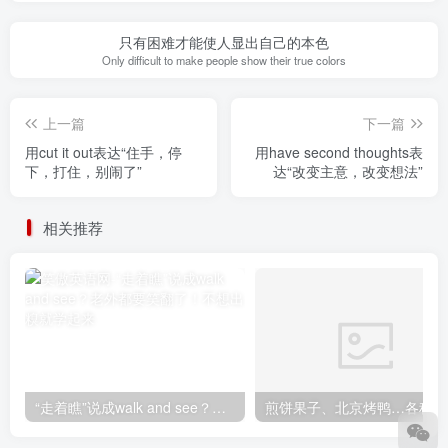
只有困难才能使人显出自己的本色
Only difficult to make people show their true colors
上一篇
下一篇
用cut it out表达“住手，停
用have second thoughts表
下，打住，别闹了”
达“改变主意，改变想法”
相关推荐
“走着瞧”说成walk and see？老外都要笑翻了！不想出糗就学起来
煎