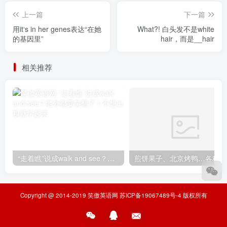
上一篇
下一篇
用it‘s in her genes表达“在她
What?! 白头发不是white
的基因里”
hair，而是__hair
相关推荐
“走着瞧”说成walk and see？老外都要笑翻了！不想出糗就学起来
煎
Copyright @ 2014-2019
笑傲英语网
苏ICP备19067489号-4
版权所有