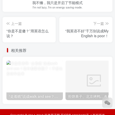
我不懒，我只是开启了节能模式
I'm not lazy, I'm on energy saving mode.
上一篇
下一篇
“你是不是傻？”用英语怎么
“我英语不好”千万别说成My
说？
English is poor！
相关推荐
“走着瞧”说成walk and see？老外都要笑翻了！不想出糗就学起来
煎
Copyright @ 2014-2019
笑傲英语网
苏ICP备19067489号-4
版权所有