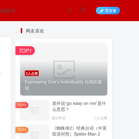
趣味英语
写文章
网友喜欢
TOP1
2人点赞
Expressing One’s Individuality 自我的展
现
老外说“go easy on me”是什
TOP2
么意思？
2年前
1人点赞
《蜘蛛侠2》经典台词（中英
TOP3
双语对照）Spider-Man 2