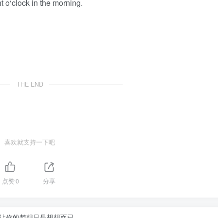
t o‘clock in the morning.
THE END
喜欢就支持一下吧
点赞
0
分享
让你的梦想只是想想而已