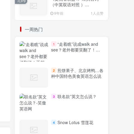
TOP9
（中英双语对照 ）
Avengers: Endgame
9年前
1人点赞
一周热门
“走着瞧”说成walk and
1
see？老外都要笑翻了！不
想出糗就学起来
煎饼果子、北京烤鸭…各
2
种中国特色美食英语怎么说
联名款”英文怎么说？
3
Snow Lotus 雪莲花
4