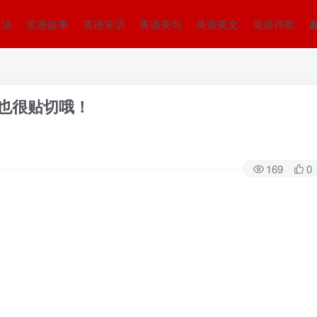
方法
英语故事
英语笑话
英语美句
英语美文
英语诗歌
式也很贴切哦！
169
0