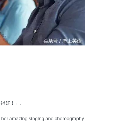
「做得好！」。
th her amazing singing and choreography.