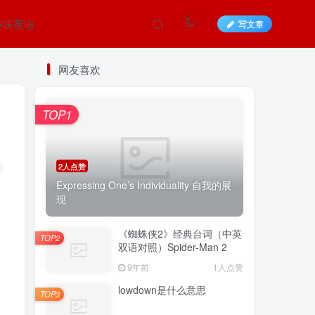
趣味英语
写文章
网友喜欢
TOP1
2人点赞
Expressing One’s Individuality 自我的展
现
《蜘蛛侠2》经典台词（中英
TOP2
双语对照）Spider-Man 2
9年前
1人点赞
lowdown是什么意思
TOP3