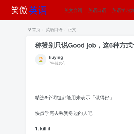
英文台词
英语口语
英语学习
首页
英语口语
正文
称赞别只说Good job，这6种方
liuying
7年前发布
精选6个词组都能用来表示「做得好」
快点学完去称赞身边的人吧
1. kill it