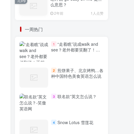
TOP9
么意思？
2年前
1人点赞
一周热门
“走着瞧”说成walk and
1
see？老外都要笑翻了！不
想出糗就学起来
煎饼果子、北京烤鸭…各
2
种中国特色美食英语怎么说
联名款”英文怎么说？
3
Snow Lotus 雪莲花
4