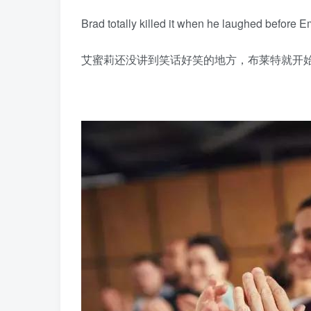
Brad totally killed it when he laughed before Emi
艾蜜莉还没讲到笑话好笑的地方，布莱特就开