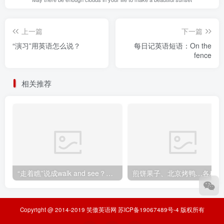
上一篇
下一篇
“演习”用英语怎么说？
每日记英语短语：On the
fence
相关推荐
“走着瞧”说成walk and see？老外都要笑翻了！不想出糗就学起来
煎
Copyright @ 2014-2019
笑傲英语网
苏ICP备19067489号-4
版权所有