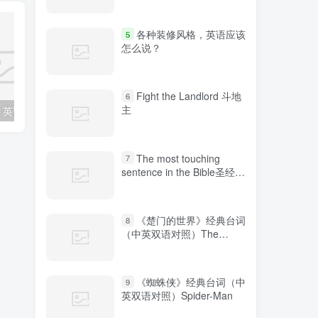
各种装修风格，英语应该
5
怎么说？
Fight the Landlord 斗地
6
主
各种装修风格，英语应该怎么说？
“鼓掌”、“热烈欢迎”的表达方式你知道几种？
The most touching
7
sentence in the Bible圣经中
最感人的句子
《楚门的世界》经典台词
8
（中英双语对照）The
Truman Show
《蜘蛛侠》经典台词（中
9
英双语对照）Spider-Man