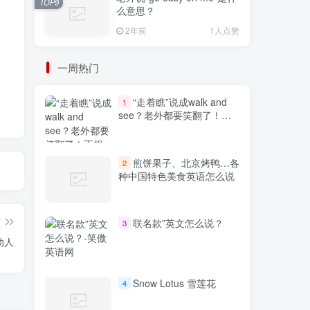
TOP9
么意思？
2年前
1人点赞
一周热门
“走着瞧”说成walk and
1
see？老外都要笑翻了！不
想出糗就学起来
煎饼果子、北京烤鸭…各
2
种中国特色美食英语怎么说
篇
联名款”英文怎么说？
3
更动人
Snow Lotus 雪莲花
4