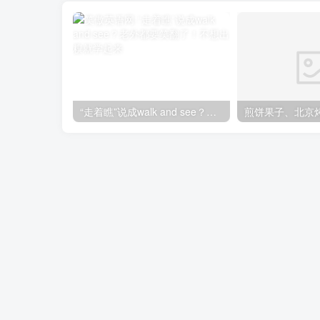
“走着瞧”说成walk and see？老外都要笑翻了！不想出糗就学起来