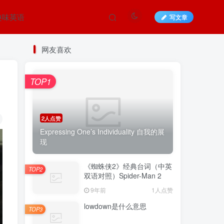
趣味英语
写文章
网友喜欢
TOP1
2人点赞
Expressing One’s Individuality 自我的展
现
《蜘蛛侠2》经典台词（中英
TOP2
双语对照）Spider-Man 2
9年前
1人点赞
lowdown是什么意思
TOP3