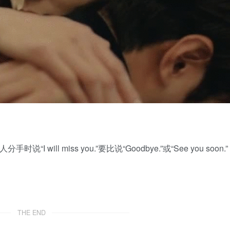
ill miss you.”要比说“Goodbye.”或“See you soon.”
THE END