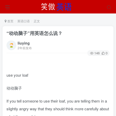
首页
英语口语
正文
“动动脑子”用英语怎么说？
liuying
2年前发布
146
0
use your loaf
动动脑子
If you tell someone to use their loaf, you are telling them in a
slightly angry way that they should think more carefully about