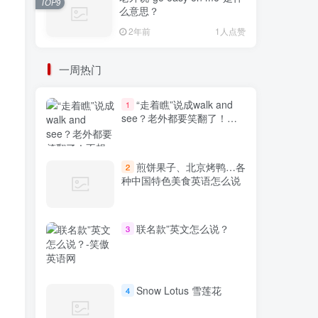
TOP9
么意思？
2年前
1人点赞
一周热门
“走着瞧”说成walk and
1
see？老外都要笑翻了！不
想出糗就学起来
煎饼果子、北京烤鸭…各
2
种中国特色美食英语怎么说
联名款”英文怎么说？
3
Snow Lotus 雪莲花
4