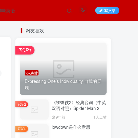
趣味英语
写文章
网友喜欢
TOP1
2人点赞
Expressing One’s Individuality 自我的展
现
《蜘蛛侠2》经典台词（中英
TOP2
双语对照）Spider-Man 2
9年前
1人点赞
lowdown是什么意思
。
TOP3