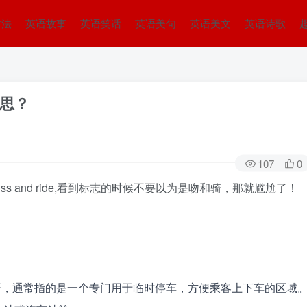
方法
英语故事
英语笑话
英语美句
英语美文
英语诗歌
意思？
107
0
 and ride,看到标志的时候不要以为是吻和骑，那就尴尬了！
通场所的术语，通常指的是一个专门用于临时停车，方便乘客上下车的区域