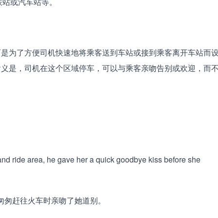
铁站或汽车站等。
时间停车，而是为了方便司机快速地将乘客送到车站或接到乘客离开车站而
 这个词的含义是，司机在这个区域停车，可以与乘客亲吻告别或欢迎，而
ss and ride area, he gave her a quick goodbye kiss before she
他在她匆匆赶往火车时亲吻了她道别。