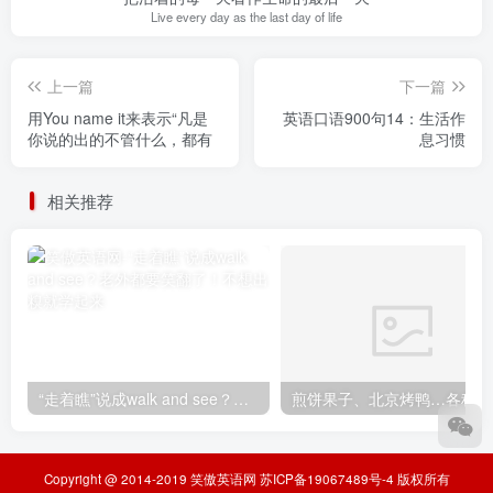
Live every day as the last day of life
上一篇
下一篇
用You name it来表示“凡是
英语口语900句14：生活作
你说的出的不管什么，都有
息习惯
相关推荐
“走着瞧”说成walk and see？老外都要笑翻了！不想出糗就学起来
煎
Copyright @ 2014-2019
笑傲英语网
苏ICP备19067489号-4
版权所有