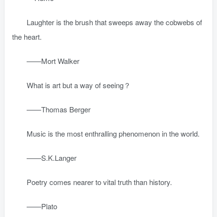
Laughter is the brush that sweeps away the cobwebs of
the heart.
——Mort Walker
What is art but a way of seeing？
——Thomas Berger
Music is the most enthralling phenomenon in the world.
——S.K.Langer
Poetry comes nearer to vital truth than history.
——Plato