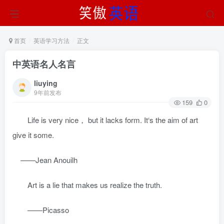
首页
英语学习方法
正文
中英语名人名言
liuying
9年前发布
159
0
Life is very nice， but it lacks form. It‘s the aim of art
give it some.
——Jean Anouilh
Art is a lie that makes us realize the truth.
——Picasso