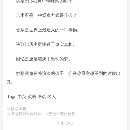
笑是扫尽心灵中蜘蛛网的刷子。
艺术不是一种观察方式是什么？
音乐是世界上最迷人的一种事物。
诗歌比历史更接近于事实真相。
回忆是层层涟漪中出现的梦。
妙想就像在外流浪的孩子，会在你最意想不到的时候出
现。
Tags:中英 英语 语名 名人
©
版权声明
文章版权归作者所有，未经允许请勿转载。
THE END