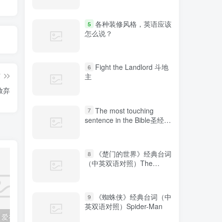
各种装修风格，英语应该
5
怎么说？
Fight the Landlord 斗地
6
篇
主
会放弃
The most touching
7
sentence in the Bible圣经中
最感人的句子
《楚门的世界》经典台词
8
（中英双语对照）The
Truman Show
《蜘蛛侠》经典台词（中
9
英双语对照）Spider-Man
set 爱在日出时
Growing Roots 成长的树根
The big ro