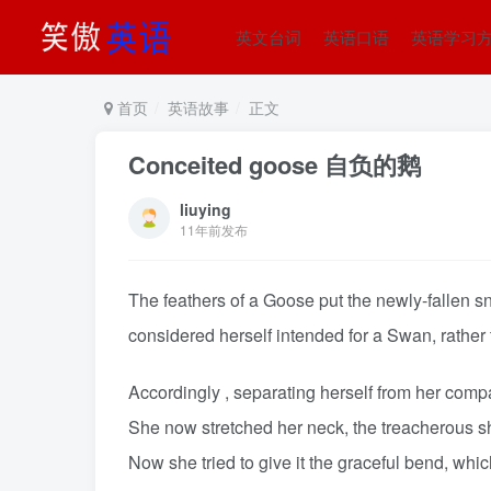
英文台词
英语口语
英语学习
首页
英语故事
正文
Conceited goose 自负的鹅
liuying
11年前发布
The feathers of a Goose put the newly-fallen sno
considered herself intended for a Swan, rather 
Accordingly , separating herself from her compa
She now stretched her neck, the treacherous sh
Now she tried to give it the graceful bend, whi