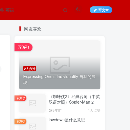
趣味英语
写文章
网友喜欢
TOP1
2人点赞
Expressing One’s Individuality 自我的展
现
《蜘蛛侠2》经典台词（中英
TOP2
双语对照）Spider-Man 2
9年前
1人点赞
lowdown是什么意思
TOP3