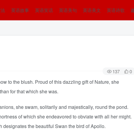
方法
英语故事
英语笑话
英语美句
英语美文
英语诗歌
137
0
w to the blush. Proud of this dazzling gift of Nature, she
than for that which she was.
nions, she swam, solitarily and majestically, round the pond.
ortness of which she endeavored to obviate with all her might.
ch designates the beautiful Swan the bird of Apollo.