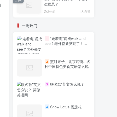
TOP9
么意思？
骄
2年前
1人点赞
一周热门
“走着瞧”说成walk and
1
see？老外都要笑翻了！不
想出糗就学起来
煎饼果子、北京烤鸭…各
2
种中国特色美食英语怎么说
联名款”英文怎么说？
3
Snow Lotus 雪莲花
4