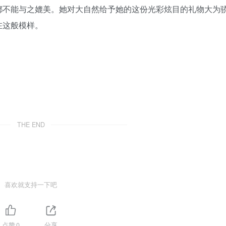
都不能与之媲美。她对大自然给予她的这份光彩炫目的礼物大为
在这般模样。
THE END
喜欢就支持一下吧
点赞
0
分享