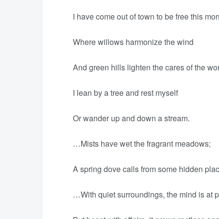
I have come out of town to be free this mor
Where willows harmonize the wind
And green hills lighten the cares of the wor
I lean by a tree and rest myself
Or wander up and down a stream.
…Mists have wet the fragrant meadows;
A spring dove calls from some hidden plac
…With quiet surroundings, the mind is at p