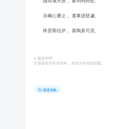
微雨霭芳原， 春鸠鸣何处。
乐幽心屡止， 遵事迹犹遽。
终罢斯结庐， 慕陶真可庶。
©
版权声明
文章版权归作者所有，未经允许请勿转载。
英语诗歌