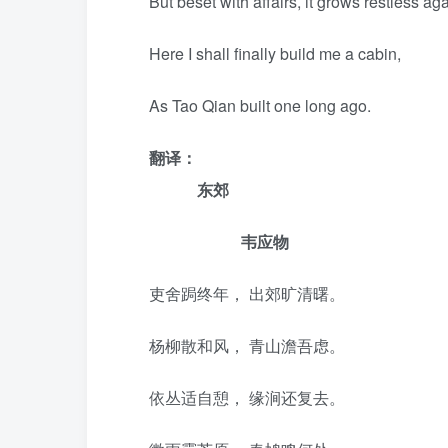
But beset with affairs, it grows restless ag
Here I shall finally build me a cabin,
As Tao Qian built one long ago.
翻译：
东郊
韦应物
吏舍跼终年， 出郊旷清曙。
杨柳散和风， 青山澹吾虑。
依丛适自憩， 缘涧还复去。