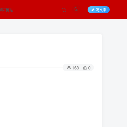
趣味英语
写文章
168
0