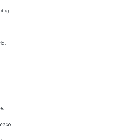
ning
ld.
e.
eace,