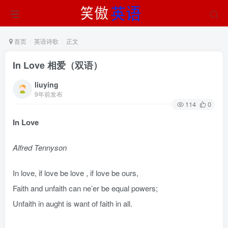
首页
英语诗歌
正文
In Love 相爱（双语）
liuying
9年前发布
114
0
In Love
Alfred Tennyson
In love, if love be love , if love be ours,
Faith and unfaith can ne’er be equal powers;
Unfaith in aught is want of faith in all.