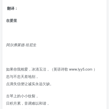
翻译：
在爱里
阿尔弗莱德·坦尼生
如果你我相爱，冰清玉洁，（英语诗歌 www.lyy5.com ）
忠与不忠天差地别，
点滴失信便让诚实永远欠缺。
古琴上的小小纹裂，
日积月累，音调难以和谐，