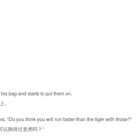
 his bag and starts to put them on.
穿上。
, “Do you think you will run faster than the tiger with those?”
可以跑得过老虎吗？”