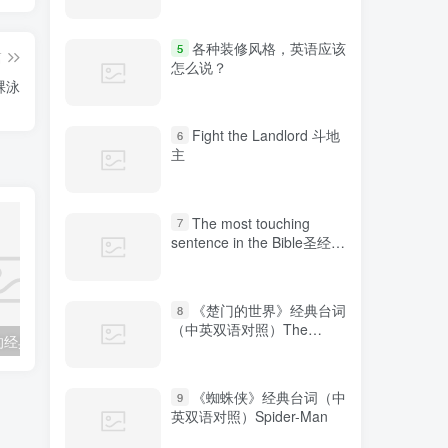
各种装修风格，英语应该
5
篇
怎么说？
裸泳
Fight the Landlord 斗地
6
主
The most touching
7
sentence in the Bible圣经中
最感人的句子
《楚门的世界》经典台词
8
（中英双语对照）The
关于马克吐温的经典英文笑话带翻译
One real man 一个真正的男子汉
A Gentle 
Truman Show
《蜘蛛侠》经典台词（中
9
英双语对照）Spider-Man