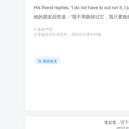
His friend replies, “I do not have to out run it, I 
他的朋友回答道：“我不用跑得过它，我只要跑
©
版权声明
文章版权归作者所有，未经允许请勿转载。
英语笑话
拿起笔，写下
pencil a