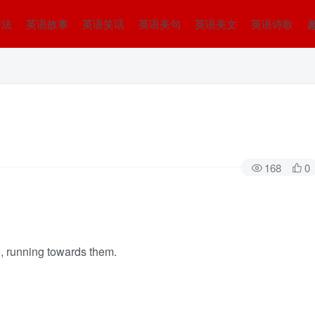
方法
英语故事
英语笑话
英语美句
英语美文
英语诗歌
168
0
e, running towards them.