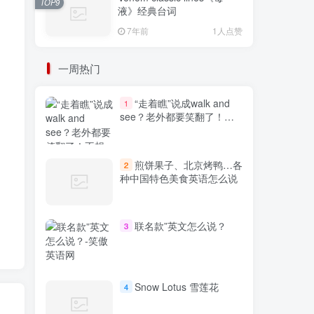
TOP9
液》经典台词
7年前
1人点赞
一周热门
“走着瞧”说成walk and
1
see？老外都要笑翻了！不
想出糗就学起来
煎饼果子、北京烤鸭…各
2
种中国特色美食英语怎么说
联名款”英文怎么说？
3
Snow Lotus 雪莲花
4