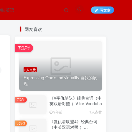
趣味英语
写文章
网友喜欢
TOP1
2人点赞
Expressing One’s Individuality 自我的展
现
《V字仇杀队》经典台词（中
TOP2
英双语对照 ）V for Vendetta
9年前
1人点赞
《复仇者联盟4》经典台词
TOP3
（中英双语对照 ）