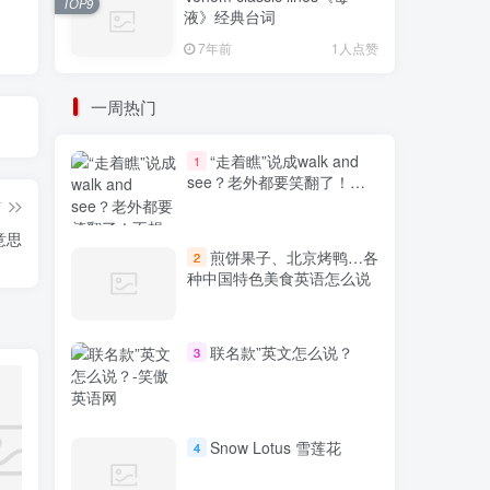
TOP9
液》经典台词
7年前
1人点赞
一周热门
“走着瞧”说成walk and
1
see？老外都要笑翻了！不
想出糗就学起来
篇
么意思
煎饼果子、北京烤鸭…各
2
种中国特色美食英语怎么说
联名款”英文怎么说？
3
Snow Lotus 雪莲花
4