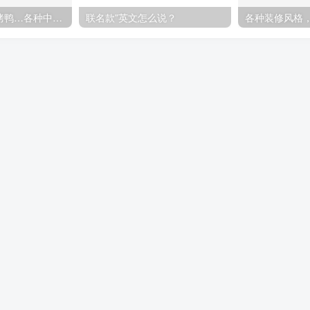
煎饼果子、北京烤鸭…各种中国特色美食英语怎么说
联名款”英文怎么说？