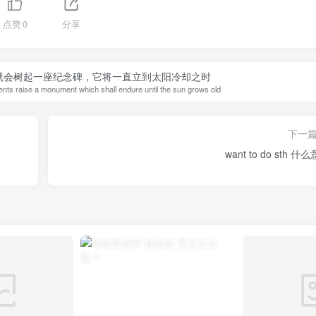
点赞
0
分享
就会树起一座纪念碑，它将一直立到太阳冷却之时
ents raise a monument which shall endure until the sun grows old
下一
want to do sth 什