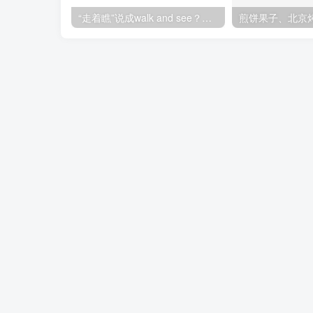
“走着瞧”说成walk and see？老外都要笑翻了！不想出糗就学起来