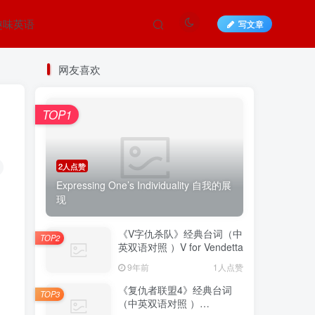
趣味英语
写文章
网友喜欢
TOP1
2人点赞
Expressing One’s Individuality 自我的展
现
《V字仇杀队》经典台词（中
TOP2
英双语对照 ）V for Vendetta
9年前
1人点赞
《复仇者联盟4》经典台词
TOP3
（中英双语对照 ）