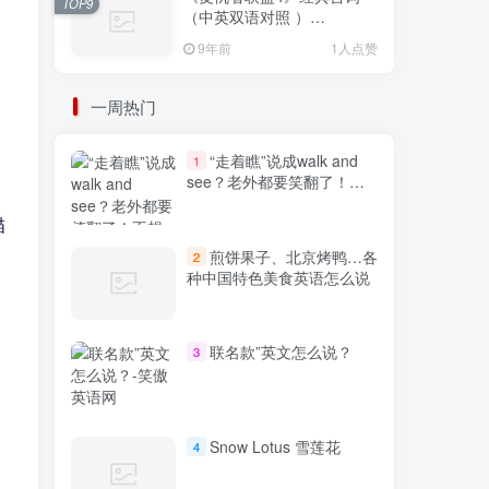
TOP9
（中英双语对照 ）
Avengers: Endgame
9年前
1人点赞
一周热门
“走着瞧”说成walk and
1
see？老外都要笑翻了！不
想出糗就学起来
描
煎饼果子、北京烤鸭…各
2
种中国特色美食英语怎么说
联名款”英文怎么说？
3
Snow Lotus 雪莲花
4