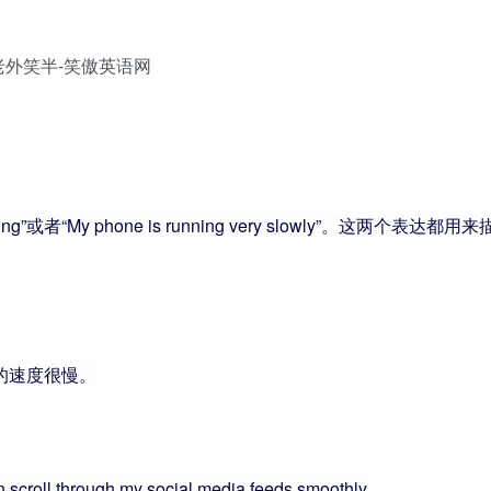
g”或者“My phone is running very slowly”。这两个表达都用来
运行的速度很慢。
n scroll through my social media feeds smoothly.