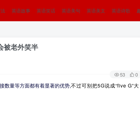
方法
英语故事
英语笑话
英语美句
英语美文
英语诗歌
“ 会被老外笑半
53
0
连接数量等方面都有着显著的优势,
不过可别把5G说成“five G”大