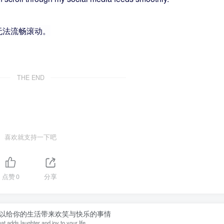
无法流畅滚动。
THE END
喜欢就支持一下吧
点赞
0
分享
以给你的生活带来欢笑与快乐的事情
at adds laughter and joy to your life.