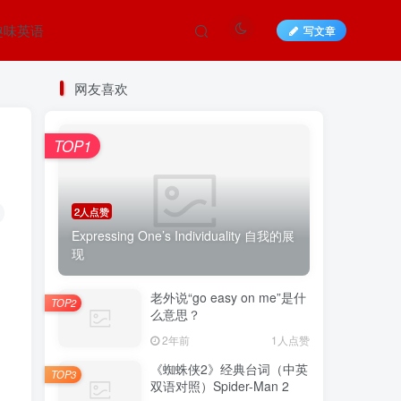
趣味英语
写文章
网友喜欢
TOP1
2人点赞
Expressing One’s Individuality 自我的展
现
老外说“go easy on me”是什
TOP2
么意思？
2年前
1人点赞
《蜘蛛侠2》经典台词（中英
TOP3
双语对照）Spider-Man 2