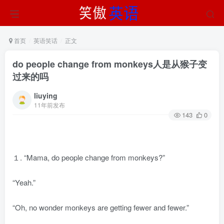
首页
英语笑话
正文
do people change from monkeys人是从猴子变
过来的吗
liuying
11年前发布
143
0
１. “Mama, do people change from monkeys?”
“Yeah.”
“Oh, no wonder monkeys are getting fewer and fewer.”