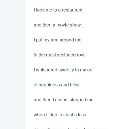
I took me to a restaurant
and then a movie show.
I put my arm around me
in the most secluded row.
I whispered sweetly in my ear
of happiness and bliss,
and then I almost slapped me
when I tried to steal a kiss.