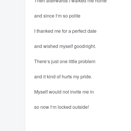
Then afterwards I walked me home
and since I‘m so polite
I thanked me for a perfect date
and wished myself goodnight.
There‘s just one little problem
and it kind of hurts my pride.
Myself would not invite me in
so now I‘m locked outside!