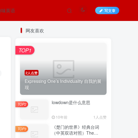
趣味英语
写文章
网友喜欢
TOP1
2人点赞
Expressing One’s Individuality 自我的展
现
lowdown是什么意思
TOP2
10年前
1人点赞
《楚门的世界》经典台词
TOP3
（中英双语对照）The