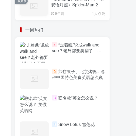
TOP9
双语对照）Spider-Man 2
9年前
1人点赞
一周热门
“走着瞧”说成walk and
1
see？老外都要笑翻了！不
想出糗就学起来
煎饼果子、北京烤鸭…各
2
种中国特色美食英语怎么说
联名款”英文怎么说？
3
Snow Lotus 雪莲花
4