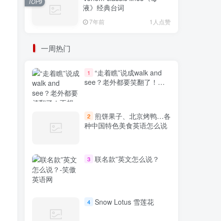
TOP9
液》经典台词
7年前
1人点赞
一周热门
“走着瞧”说成walk and
1
see？老外都要笑翻了！不
想出糗就学起来
煎饼果子、北京烤鸭…各
2
种中国特色美食英语怎么说
联名款”英文怎么说？
3
Snow Lotus 雪莲花
4