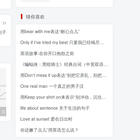
猜你喜欢
篇
用bear with me表达“耐心点儿”
句子
Only if I‘ve tried my best 只要我已经竭尽全力
英语故事:在你开口抱怨之前
《蝙蝠侠：黑暗骑士》经典台词（中英双语对照）The Dark Knight
用Don‘t mess it up表达“别把它弄乱，别把它搞砸”
One real man 一个真正的男子汉
用Keep your shirt on来表示“别冲动，沉住气，耐心点，
life about sentence 关于生活的句子
各种装修风格，英语应该怎么说？
“鼓掌”、“热烈欢迎”的表达方式你知道几种？
Love at sunset 爱在日出时
你还嫩了点儿”用英语怎么说？