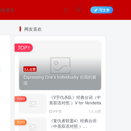
趣味英语
写文章
网友喜欢
TOP1
2人点赞
Expressing One’s Individuality 自我的展
现
《V字仇杀队》经典台词（中
TOP2
英双语对照 ）V for Vendetta
9年前
1人点赞
《复仇者联盟4》经典台词
TOP3
（中英双语对照 ）