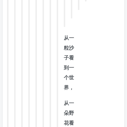
从一
粒沙
子看
到一
个世
界，
从一
朵野
花看