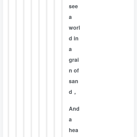
see
a
worl
d in
a
grai
n of
san
d，
And
a
hea