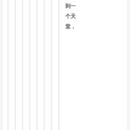
到一
个天
堂，
【外
语…
教育
网编
辑整
理
ww
w.fo
r68,
com