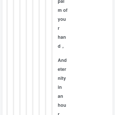
pal
m of
you
r
han
d，
And
eter
nity
in
an
hou
r.