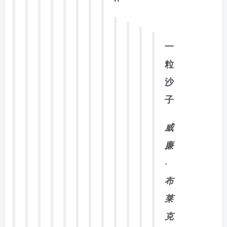
一
粒
沙
子
威
廉
·
布
莱
克