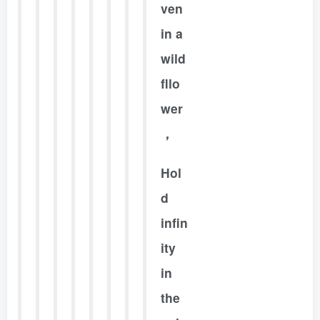
ven
in a
wild
fllo
wer
，
Hol
d
infin
ity
in
the