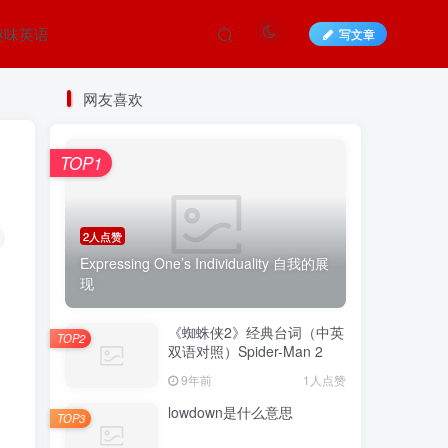
趣味英语
写文章
网友喜欢
TOP1
2人点赞
Expressing One’s Individuality 自我的展
现
《蜘蛛侠2》经典台词（中英
TOP2
双语对照）Spider-Man 2
9年前
1人点赞
lowdown是什么意思
TOP3