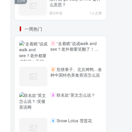
TOP9
么意思？
2年前
1人点赞
一周热门
“走着瞧”说成walk and
1
see？老外都要笑翻了！不
想出糗就学起来
煎饼果子、北京烤鸭…各
2
种中国特色美食英语怎么说
联名款”英文怎么说？
3
Snow Lotus 雪莲花
4