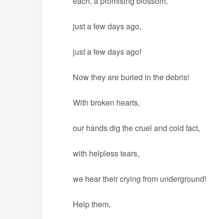
each, a promising blossom,
just a few days ago,
just a few days ago!
Now they are buried in the debris!
With broken hearts,
our hands dig the cruel and cold fact,
with helpless tears,
we hear their crying from underground!
Help them,