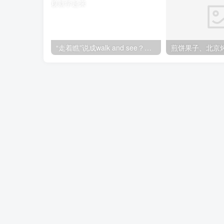
“走着瞧”说成walk and see？老外都要笑翻了！不想出糗就学起来