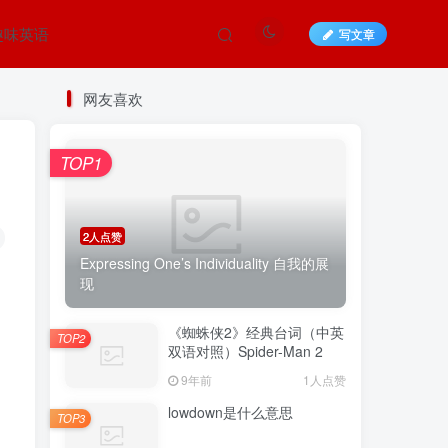
趣味英语
写文章
网友喜欢
TOP1
2人点赞
Expressing One’s Individuality 自我的展
现
《蜘蛛侠2》经典台词（中英
TOP2
双语对照）Spider-Man 2
9年前
1人点赞
lowdown是什么意思
TOP3