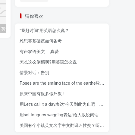
猜你喜欢
各种装修风格，英语应该怎么说？
“鼓掌”、“热烈欢迎”的表达方式你知道几种？
“我赶时间”用英语怎么说？
雅思零基础该如何备考
有声双语美文： 真爱
怎么这么倒楣啊?用英语怎么说
情景对话：告别
Roses are the smiling face of the earthe玫瑰是泥土的笑脸
原来中国有很多假外教！
用Let‘s call it a day表达“今天到此为止吧，今天就到这
用set tongues wagging表达“给人以说闲话的口实”
美国有个小镇英文名字中文翻译叫性交？听起来