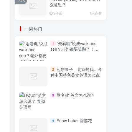
TOP9
么意思？
2年前
1人点赞
一周热门
“走着瞧”说成walk and
1
see？老外都要笑翻了！不
想出糗就学起来
煎饼果子、北京烤鸭…各
2
种中国特色美食英语怎么说
联名款”英文怎么说？
3
Snow Lotus 雪莲花
4