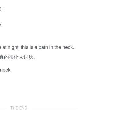
句：
k.
t night, this is a pain in the neck.
真的很让人讨厌。
 neck.
THE END