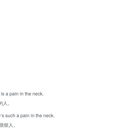
is a pain in the neck.
的人。
‘s such a pain in the neck.
很烦人。