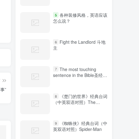
各种装修风格，英语应该
5
怎么说？
Fight the Landlord 斗地
6
主
The most touching
7
sentence in the Bible圣经中
篇
最感人的句子
某事”
《楚门的世界》经典台词
8
（中英双语对照）The
Truman Show
《蜘蛛侠》经典台词（中
9
英双语对照）Spider-Man