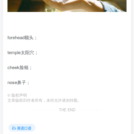
forehead额头；
temple太阳穴；
cheek脸颊；
nose鼻子；
©
版权声明
文章版权归作者所有，未经允许请勿转载。
THE END
英语口语